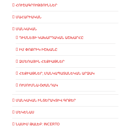
ՀՈՒՇԱԳՐՈՒԹՅՈՒՆՆԵՐ
ՄԱՀԱՐԻԱԿԱՆ
ՄԱՆԿԱԿԱՆ
ԴԻՍՆԵՅԻ ԿԱԽԱՐԴԱԿԱՆ ԱՇԽԱՐՀԸ
ԻՄ ՓՈՔՐԻԿ ԻՇԽԱՆԸ
ՁՄԵՌԱՅԻՆ ՀԵՔԻԱԹՆԵՐ
ՀԵՔԻԱԹՆԵՐ, ՄԱՆԿԱՊԱՏԱՆԵԿԱՆ ԱՐՁԱԿ
ՈՒՍՈՒՄՆԱ-ՕԺԱՆԴԱԿ
ՄԱՆԿԱԿԱՆ ԻՆՏԵՐԱԿՏԻՎ ԳՐՔԵՐ
ՄԵԿԵՆԱՍ
ՆԱՍԻՄ ԹԱԼԵԲ: INCERTO