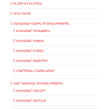
ԻՆՉՈՒ ԵՎ ԻՆՉՊԵՍ
ԿԻՆՈ ԳԻՐՔ
ՀԱՄԱՇԽԱՐՀԱՅԻՆ ԳՐԱԿԱՆՈՒԹՅՈՒՆ
ԼԻԱԿԱՏԱՐ ԴՈՎԼԱԹՈՎ
ԼԻԱԿԱՏԱՐ ԿԱՖԿԱ
ԼԻԱԿԱՏԱՐ ՆԻՑՇԵ
ԼԻԱԿԱՏԱՐ ՇԵՔՍՊԻՐ
«ՍԱՐՈՅԱՆ» ՄԱՏԵՆԱՇԱՐ
ՀԱՅ ԴԱՍԱԿԱՆ ԳՐԱԿԱՆՈՒԹՅՈՒՆ
ԼԻԱԿԱՏԱՐ ՄԱՀԱՐԻ
ԼԻԱԿԱՏԱՐ ՉԱՐԵՆՑ