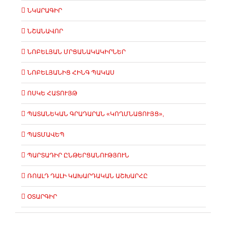
ՆԿԱՐԱԳԻՐ
ՆՇԱՆԱՎՈՐ
ՆՈԲԵԼՅԱՆ ՄՐՑԱՆԱԿԱԿԻՐՆԵՐ
ՆՈԲԵԼՅԱՆԻՑ ՀԻՆԳ ՊԱԿԱՍ
ՈՍԿԵ ՀԱՏՈՒՅԹ
ՊԱՏԱՆԵԿԱՆ ԳՐԱԴԱՐԱՆ «ԿՈՂՄՆԱՑՈՒՅՑ»,
ՊԱՏՄԱՎԵՊ
ՊԱՐՏԱԴԻՐ ԸՆԹԵՐՑԱՆՈՒԹՅՈՒՆ
ՌՈԱԼԴ ԴԱԼԻ ԿԱԽԱՐԴԱԿԱՆ ԱՇԽԱՐՀԸ
ՕՏԱՐԳԻՐ