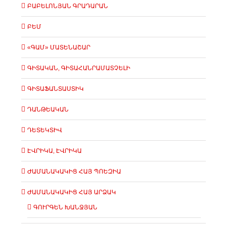
ԲԱԲԵԼՈՆՅԱՆ ԳՐԱԴԱՐԱՆ
ԲԵՄ
«ԳԱՄ» ՄԱՏԵՆԱՇԱՐ
ԳԻՏԱԿԱՆ, ԳԻՏԱՀԱՆՐԱՄԱՏՉԵԼԻ
ԳԻՏԱՖԱՆՏԱՍՏԻԿ
ԴԱՆԹԵԱԿԱՆ
ԴԵՏԵԿՏԻՎ
ԷՎՐԻԿԱ, ԷՎՐԻԿԱ
ԺԱՄԱՆԱԿԱԿԻՑ ՀԱՅ ՊՈԵԶԻԱ
ԺԱՄԱՆԱԿԱԿԻՑ ՀԱՅ ԱՐՁԱԿ
ԳՈՒՐԳԵՆ ԽԱՆՋՅԱՆ