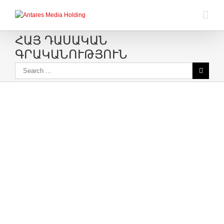
ՀԱՅ ԴԱՍԱԿԱՆ
ԳՐԱԿԱՆՈՒԹՅՈՒՆ