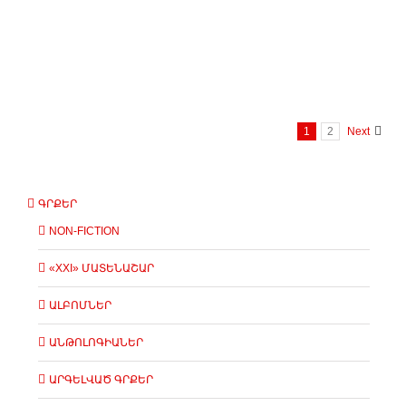
1
2
Next
ԳՐՔԵՐ
NON-FICTION
«XXI» ՄԱՏԵՆԱՇԱՐ
ԱԼԲՈՄՆԵՐ
ԱՆԹՈԼՈԳԻԱՆԵՐ
ԱՐԳԵԼՎԱԾ ԳՐՔԵՐ