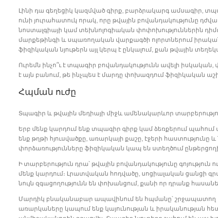
Լինի դա գեղեցիկ կազմված գիրք, բարձրակարգ ամսագիր, տպա
ունի յուրահատուկ որակ, որը թվային բովանդակությունը դժվ
նոստալգիայի կամ տեխնոլոգիական փոփոխություններին դիմադր
մարքեթինգի և սպառողական վարքագծի ոլորտներում իրականաց
ֆիզիկական նյութերն այլ կերպ է ընկալում, քան թվային տեղեկ
Ուրեմն ինչո՞ւ է տպագիր բովանդակությունն ավելի իսկական
է այն բանում, թե ինչպես է մարդը փոխազդում ֆիզիկական ա
Հպման ուժը
Տպագիր և թվային մեդիայի միջև ամենակարևոր տարբերությու
Երբ մենք կարդում ենք տպագիր գիրք կամ ձեռքերում պահում ամ
ենք թղթի հյուսվածքը, առարկայի քաշը, էջերի հաստությունը և
փորձառությունները ֆիզիկական կապ են ստեղծում ընթերցող
Ի տարբերություն դրա՝ թվային բովանդակությունը գոյություն 
մենք կարդում։ Լրատվական հոդվածը, սոցիալական ցանցի գրա
նույն զգացողությունն են փոխանցում, քանի որ դրանք հասանել
Մարդիկ բնականաբար ապավինում են հպմանը՝ շրջապատող 
առարկաները կապում ենք կայունության և իրականության հետ