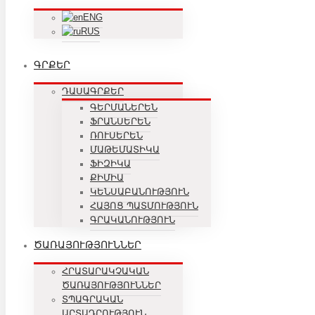
ENG
RUS
ԳՐՔԵՐ
ԴԱՍԱԳՐՔԵՐ
ԳԵՐՄԱՆԵՐԵՆ
ՖՐԱՆՍԵՐԵՆ
ՌՈՒՍԵՐԵՆ
ՄԱԹԵՄԱՏԻԿԱ
ՖԻԶԻԿԱ
ՔԻՄԻԱ
ԿԵՆՍԱԲԱՆՈՒԹՅՈՒՆ
ՀԱՅՈՑ ՊԱՏՄՈՒԹՅՈՒՆ
ԳՐԱԿԱՆՈՒԹՅՈՒՆ
ԾԱՌԱՅՈՒԹՅՈՒՆՆԵՐ
ՀՐԱՏԱՐԱԿՉԱԿԱՆ
ԾԱՌԱՅՈՒԹՅՈՒՆՆԵՐ
ՏՊԱԳՐԱԿԱՆ
ԱՐՏԱԴՐՈՒԹՅՈՒՆ