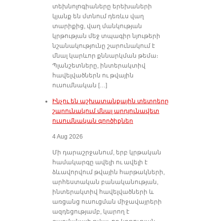
տեխնոլոգիաները երեխաների
կյանք են մտնում դեռևս վաղ
տարիքից, վաղ մանկության
կրթության մեջ տպագիր նյութերի
նշանակությունը շարունակում է
մնալ կարևոր քննարկման թեմա։
Պլանշետները, ինտերակտիվ
հավելվածներն ու թվային
ուսումնական […]
Ինչու են աշխատանքային տետրերը
շարունակում մնալ արդյունավետ
ուսումնական գործիքներ
4 Aug 2026
Մի դարաշրջանում, երբ կրթական
համակարգը ավելի ու ավելի է
ձևավորվում թվային հարթակների,
արհեստական բանականության,
ինտերակտիվ հավելվածների և
առցանց ուսուցման միջավայրերի
ազդեցությամբ, կարող է