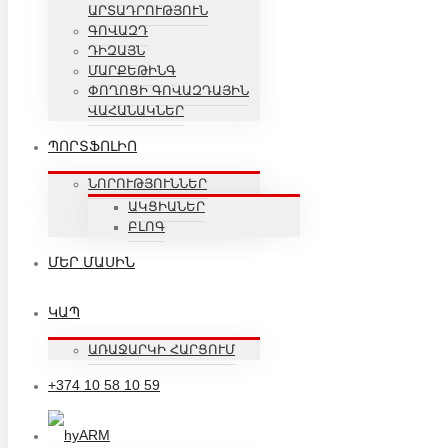
ԱՐՏԱԴՐՈՒԹՅՈՒՆ
ԳՈՎԱԶԴ
ԴԻԶԱՅՆ
ՄԱՐՔԵԹԻՆԳ
ՓՈՂՈՑԻ ԳՈՎԱԶԴԱՅԻՆ
ՎԱՀԱՆԱԿՆԵՐ
ՊՈՐՏՖՈԼԻՈ
ՆՈՐՈՒԹՅՈՒՆՆԵՐ
ԱԿՑԻԱՆԵՐ
ԲԼՈԳ
ՄԵՐ ՄԱՍԻՆ
ԿԱՊ
ԱՌԱՋԱՐԿԻ ՀԱՐՑՈՒՄ
+374 10 58 10 59
ARM