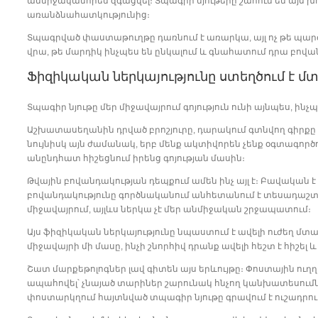
անմիջականորեն զգացվել։ Տպագիր նյութերը շահում են այ
առանձնահատկությունից։
Տպագրված փաստաթուղթը դառնում է առարկա, այլ ոչ թե պարզ
վրա, թե մարդիկ ինչպես են ընկալում և գնահատում դրա բովա
Ֆիզիկական ներկայությունը ստեղծում է մտ
Տպագիր նյութը մեր միջավայրում գոյություն ունի այնպես, ին
Աշխատասեղանին դրված բրոշյուրը, դարակում գտնվող գիրքը 
նույնիսկ այն ժամանակ, երբ մենք ակտիվորեն չենք օգտագործ
անընդհատ հիշեցնում իրենց գոյության մասին։
Թվային բովանդակության դեպքում ամեն ինչ այլ է։ Բավական է
բովանդակությունը գործնականում անհետանում է տեսադաշտից։
միջավայրում, այլևս ներկա չէ մեր անմիջական շրջապատում։
Այս ֆիզիկական ներկայությունը նպաստում է ավելի ուժեղ մտ
միջավայրի մի մասը, ինչի շնորհիվ դրանք ավելի հեշտ է հիշել
Շատ մարքեթոլոգներ լավ գիտեն այս երևույթը։ Փոստային ուղ
ապահովել՝ չնայած տարիներ շարունակ հնչող կանխատեսումն
փոստարկղում հայտնված տպագիր նյութը գրավում է ուշադրութ