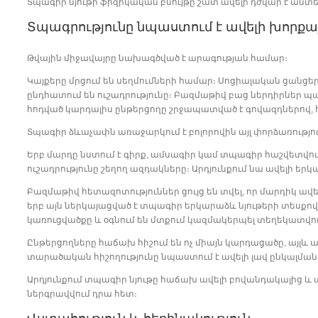
Տպագիր նյութի ֆիզիկական բնույթը շատ ավելի դժվար է անտե
Տպագրությունը նպաստում է ավելի խորքա
Թվային միջավայրը նախագծված է արագության համար։
Կայքերը մրցում են սեղմումների համար։ Սոցիալական ցանցե
ընդհատում են ուշադրությունը։ Բազմաթիվ բաց ներդիրներ պ
հոդված կարդալիս ընթերցողը շրջապատված է գովազդներով, հղ
Տպագիր ձևաչափն առաջարկում է բոլորովին այլ փորձառությու
Երբ մարդը նստում է գիրք, ամսագիր կամ տպագիր հաշվետվությ
ուշադրությունը շեղող ազդակները։ Արդյունքում նա ավելի եր
Բազմաթիվ հետազոտություններ ցույց են տվել, որ մարդիկ ավել
երբ այն ներկայացված է տպագիր երկարաձև նյութերի տեսքով։
կառուցվածքը և օգնում են մտքում կազմակերպել տեղեկատվու
Ընթերցողները հաճախ հիշում են ոչ միայն կարդացածը, այլև այ
տարածական հիշողությունը նպաստում է ավելի լավ ընկալման
Արդյունքում տպագիր նյութը հաճախ ավելի բովանդակալից և ա
ներգրավվում դրա հետ։