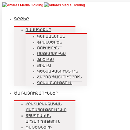
ԳՐՔԵՐ
ԴԱՍԱԳՐՔԵՐ
ԳԵՐՄԱՆԵՐԵՆ
ՖՐԱՆՍԵՐԵՆ
ՌՈՒՍԵՐԵՆ
ՄԱԹԵՄԱՏԻԿԱ
ՖԻԶԻԿԱ
ՔԻՄԻԱ
ԿԵՆՍԱԲԱՆՈՒԹՅՈՒՆ
ՀԱՅՈՑ ՊԱՏՄՈՒԹՅՈՒՆ
ԳՐԱԿԱՆՈՒԹՅՈՒՆ
ԾԱՌԱՅՈՒԹՅՈՒՆՆԵՐ
ՀՐԱՏԱՐԱԿՉԱԿԱՆ
ԾԱՌԱՅՈՒԹՅՈՒՆՆԵՐ
ՏՊԱԳՐԱԿԱՆ
ԱՐՏԱԴՐՈՒԹՅՈՒՆ
ՓԱԹԵԹՆԵՐԻ