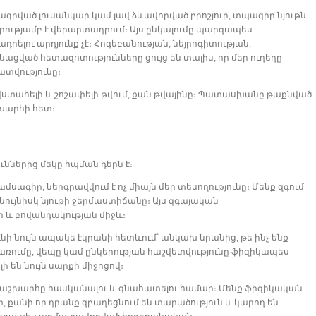
գրված լուսանկար կամ լավ ձևավորված բրոշյուր, տպագիր նյութն
արությամբ է վերարտադրում։ Այս ընկալումը պարզապես
ելու արդյունք չէ։ Հոգեբանության, նեյրոգիտության,
ված հետազոտությունները ցույց են տալիս, որ մեր ուղեղը
ատվությունը։
, վստահելի և շոշափելի թվում, քան թվայինը։ Պատասխանը թաքնված
շխարհի հետ։
ններից մեկը հպման դերն է։
սագիր, ներգրավվում է ոչ միայն մեր տեսողությունը։ Մենք զգում
 նույնիսկ նյութի ջերմաստիճանը։ Այս զգայական
ի և բովանդակության միջև։
ունի նույն ապակե էկրանի հետևում՝ անկախ նրանից, թե ինչ ենք
ռումը, վեպը կամ ընկերության հաշվետվությունը ֆիզիկապես
ի են նույն սարքի միջոցով։
աշխարհը հասկանալու և գնահատելու համար։ Մենք ֆիզիկական
, քանի որ դրանք զբաղեցնում են տարածություն և կարող են