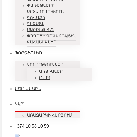
ՓԱԹԵԹՆԵՐԻ
ԱՐՏԱԴՐՈՒԹՅՈՒՆ
ԳՈՎԱԶԴ
ԴԻԶԱՅՆ
ՄԱՐՔԵԹԻՆԳ
ՓՈՂՈՑԻ ԳՈՎԱԶԴԱՅԻՆ
ՎԱՀԱՆԱԿՆԵՐ
ՊՈՐՏՖՈԼԻՈ
ՆՈՐՈՒԹՅՈՒՆՆԵՐ
ԱԿՑԻԱՆԵՐ
ԲԼՈԳ
ՄԵՐ ՄԱՍԻՆ
ԿԱՊ
ԱՌԱՋԱՐԿԻ ՀԱՐՑՈՒՄ
+374 10 58 10 59