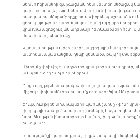
Տեխնոլոգիաների զարգացման հետ մեկտեղ մեծացավ նաև
կարևոր առավելություններ՝ ամրություն, խոնավության 
հատկապես սննդամթերքը հուսալիորեն պաշտպանելու և 
գերակայությունը շարունակվում է անցյալ դարի կեսերի
վրա դրա ազդեցության աղետալի հետևանքների հետ։ Այ
մասնիկները սննդի մեջ:
Կառավարության արգելքները, ակցիզային հարկերի ավելա
աստիճանական անցում դեպի կենսաքայքայվող փաթեթավ
Միտումը փոխվել է, և թղթե տոպրակների արտադրության
այնպես էլ օլիգոպոլ ոլորտներում։
Բացի այդ, թղթե տոպրակների ժողովրդականության աճի 
միջուկի փոխարեն որպես հումք օգտագործվում են բագաս
Շուկայում թղթե տոպրակների պահանջարկը «ֆոնի վրա
փողոցային սննդի ձեռնարկությունների, հացաբուլկեղենի
նորաձևության ինդուստրիայի համար, իսկ թանկարժեք ն
հատկանիշ։
Կառուցվածքի կարծրությունը, թղթե տոպրակի մակերեսի 