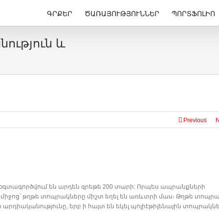
ԳՐՔԵՐ
ԾԱՌԱՅՈՒԹՅՈՒՆՆԵՐ
ՊՈՐՏՖՈԼԻՈ
ություն և
Previous
N
ք օգտագործվում են արդեն գրեթե 200 տարի: Որպես ապրանքների
ջոց՝ թղթե տոպրակները միշտ եղել են առևտրի մաս։ Թղթե տոպր
րդիականությունը, երբ ի հայտ են եկել պոլիէթիլենային տոպրակնե