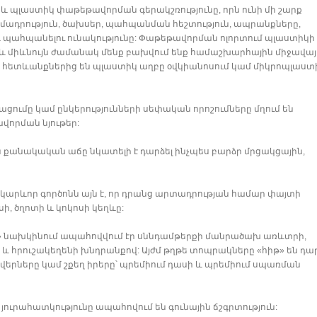
 պլաստիկ փաթեթավորման գերակշռությունը, որն ունի մի շարք
դիմադրություն, ծախսեր, պահպանման հեշտություն, ապրանքները,
պահպանելու ունակությունը: Փաթեթավորման ոլորտում պլաստիկի
ց, և միևնույն ժամանակ մենք բախվում ենք համաշխարհային միջավայ
ս հետևանքներից են պլաստիկ աղբը օվկիանոսում կամ միկրոպլաստ
ցումը կամ ընկերությունների սեփական որոշումները մղում են
որման նյութեր:
 քանակական աճը նկատելի է դարձել ինչպես բարձր մրցակցային,
կարևոր գործոնն այն է, որ դրանց արտադրության համար փայտի
ի, ծղոտի և կոկոսի կեղևը:
» նախկինում ապահովվում էր սննդամթերքի մանրածախ առևտրի,
 և հրուշակեղենի խնդրանքով: Այժմ թղթե տոպրակները «հիթ» են դար
վերները կամ շքեղ իրերը՝ պրեմիում դասի և պրեմիում սպառման
յուրահատկությունը ապահովում են գունային ճշգրտություն: