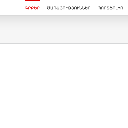
ԳՐՔԵՐ
ԾԱՌԱՅՈՒԹՅՈՒՆՆԵՐ
ՊՈՐՏՖՈԼԻՈ