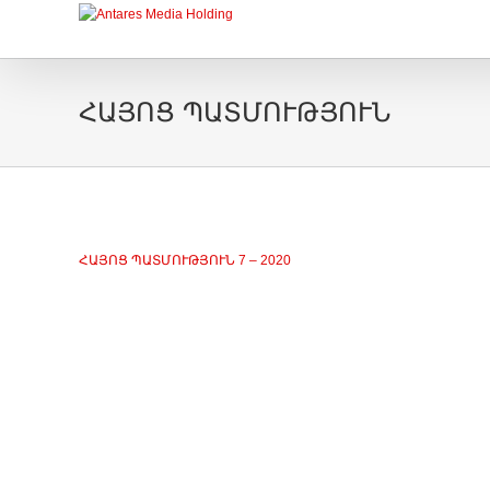
ՀԱՅՈՑ ՊԱՏՄՈՒԹՅՈՒՆ
ՀԱՅՈՑ ՊԱՏՄՈՒԹՅՈՒՆ 7 – 2020