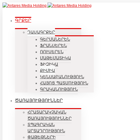
ԳՐՔԵՐ
ԴԱՍԱԳՐՔԵՐ
ԳԵՐՄԱՆԵՐԵՆ
ՖՐԱՆՍԵՐԵՆ
ՌՈՒՍԵՐԵՆ
ՄԱԹԵՄԱՏԻԿԱ
ՖԻԶԻԿԱ
ՔԻՄԻԱ
ԿԵՆՍԱԲԱՆՈՒԹՅՈՒՆ
ՀԱՅՈՑ ՊԱՏՄՈՒԹՅՈՒՆ
ԳՐԱԿԱՆՈՒԹՅՈՒՆ
ԾԱՌԱՅՈՒԹՅՈՒՆՆԵՐ
ՀՐԱՏԱՐԱԿՉԱԿԱՆ
ԾԱՌԱՅՈՒԹՅՈՒՆՆԵՐ
ՏՊԱԳՐԱԿԱՆ
ԱՐՏԱԴՐՈՒԹՅՈՒՆ
ՓԱԹԵԹՆԵՐԻ