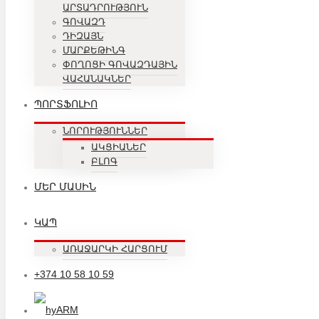
ԱՐՏԱԴՐՈՒԹՅՈՒՆ
ԳՈՎԱԶԴ
ԴԻԶԱՅՆ
ՄԱՐՔԵԹԻՆԳ
ՓՈՂՈՑԻ ԳՈՎԱԶԴԱՅԻՆ
ՎԱՀԱՆԱԿՆԵՐ
ՊՈՐՏՖՈԼԻՈ
ՆՈՐՈՒԹՅՈՒՆՆԵՐ
ԱԿՑԻԱՆԵՐ
ԲԼՈԳ
ՄԵՐ ՄԱՍԻՆ
ԿԱՊ
ԱՌԱՋԱՐԿԻ ՀԱՐՑՈՒՄ
+374 10 58 10 59
ARM