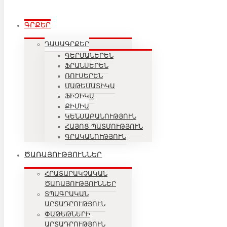
ԳՐՔԵՐ
ԴԱՍԱԳՐՔԵՐ
ԳԵՐՄԱՆԵՐԵՆ
ՖՐԱՆՍԵՐԵՆ
ՌՈՒՍԵՐԵՆ
ՄԱԹԵՄԱՏԻԿԱ
ՖԻԶԻԿԱ
ՔԻՄԻԱ
ԿԵՆՍԱԲԱՆՈՒԹՅՈՒՆ
ՀԱՅՈՑ ՊԱՏՄՈՒԹՅՈՒՆ
ԳՐԱԿԱՆՈՒԹՅՈՒՆ
ԾԱՌԱՅՈՒԹՅՈՒՆՆԵՐ
ՀՐԱՏԱՐԱԿՉԱԿԱՆ
ԾԱՌԱՅՈՒԹՅՈՒՆՆԵՐ
ՏՊԱԳՐԱԿԱՆ
ԱՐՏԱԴՐՈՒԹՅՈՒՆ
ՓԱԹԵԹՆԵՐԻ
ԱՐՏԱԴՐՈՒԹՅՈՒՆ