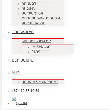
ԳՈՎԱԶԴ
ԴԻԶԱՅՆ
ՄԱՐՔԵԹԻՆԳ
ՓՈՂՈՑԻ ԳՈՎԱԶԴԱՅԻՆ
ՎԱՀԱՆԱԿՆԵՐ
ՊՈՐՏՖՈԼԻՈ
ՆՈՐՈՒԹՅՈՒՆՆԵՐ
ԱԿՑԻԱՆԵՐ
ԲԼՈԳ
ՄԵՐ ՄԱՍԻՆ
ԿԱՊ
ԱՌԱՋԱՐԿԻ ՀԱՐՑՈՒՄ
+374 10 58 10 59
ARM