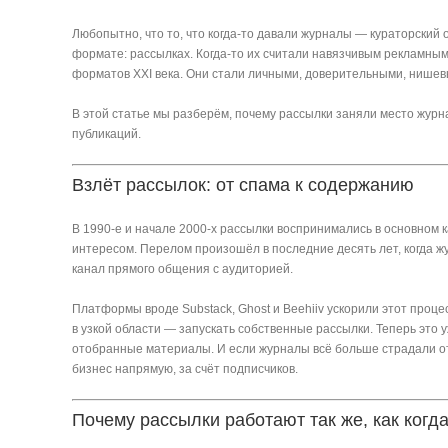
Любопытно, что то, что когда-то давали журналы — кураторский
формате: рассылках. Когда-то их считали навязчивым рекламным
форматов XXI века. Они стали личными, доверительными, нишев
В этой статье мы разберём, почему рассылки заняли место журн
публикаций.
Взлёт рассылок: от спама к содержанию
В 1990-е и начале 2000-х рассылки воспринимались в основном к
интересом. Перелом произошёл в последние десять лет, когда ж
канал прямого общения с аудиторией.
Платформы вроде Substack, Ghost и Beehiiv ускорили этот проце
в узкой области — запускать собственные рассылки. Теперь это
отобранные материалы. И если журналы всё больше страдали от
бизнес напрямую, за счёт подписчиков.
Почему рассылки работают так же, как когд