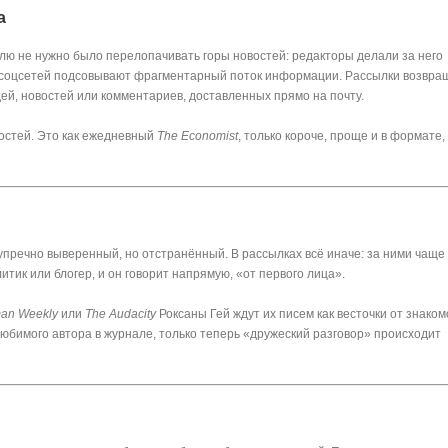
а
лю не нужно было перелопачивать горы новостей: редакторы делали за него
соцсетей подсовывают фрагментарный поток информации. Рассылки возвра
ей, новостей или комментариев, доставленных прямо на почту.
востей. Это как ежедневный
The Economist
, только короче, проще и в формате,
речно выверенный, но отстранённый. В рассылках всё иначе: за ними чаще
итик или блогер, и он говорит напрямую, «от первого лица».
man Weekly
или
The Audacity
Роксаны Гей ждут их писем как весточки от знаком
любимого автора в журнале, только теперь «дружеский разговор» происходит