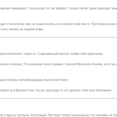
щение ожидания. У рассылок тот же эффект, только гибче: одни приходят ка
дит к читателю, ему не нужно искать его в новостной ленте. Постепенно рас
тали глянец за чашкой кофе.
мором объясняет новости. Современный аналог лайфстайл-журналов.
ологии и бизнес. По влиянию сопоставима с
Harvard Business Review
, хотя за 
льным стилем, напоминающим
Dazed
или
Nylon
.
вестку в Вашингтоне так же, как когда-то это делали
Time
или
Newsweek
.
и о вкусах хозяина. Коллекция
The New Yorker
показывала, что человек «в те