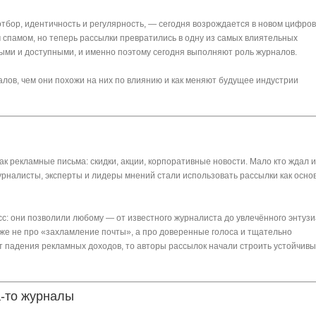
 отбор, идентичность и регулярность, — сегодня возрождается в новом цифро
 спамом, но теперь рассылки превратились в одну из самых влиятельных
ыми и доступными, и именно поэтому сегодня выполняют роль журналов.
алов, чем они похожи на них по влиянию и как меняют будущее индустрии
ак рекламные письма: скидки, акции, корпоративные новости. Мало кто ждал и
урналисты, эксперты и лидеры мнений стали использовать рассылки как осно
сс: они позволили любому — от известного журналиста до увлечённого энтуз
 уже не про «захламление почты», а про доверенные голоса и тщательно
 падения рекламных доходов, то авторы рассылок начали строить устойчив
а-то журналы