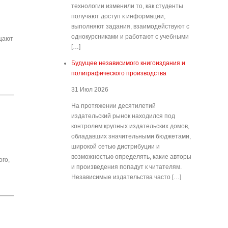
технологии изменили то, как студенты
получают доступ к информации,
выполняют задания, взаимодействуют с
однокурсниками и работают с учебными
щают
[…]
Будущее независимого книгоиздания и
полиграфического производства
31 Июл 2026
На протяжении десятилетий
издательский рынок находился под
контролем крупных издательских домов,
обладавших значительными бюджетами,
широкой сетью дистрибуции и
возможностью определять, какие авторы
ого,
и произведения попадут к читателям.
Независимые издательства часто […]