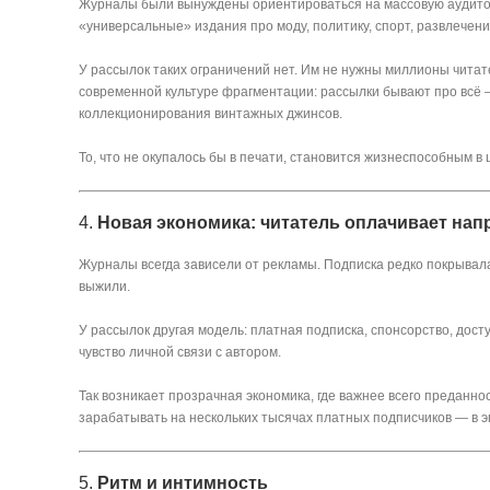
Журналы были вынуждены ориентироваться на массовую аудитор
«универсальные» издания про моду, политику, спорт, развлечени
У рассылок таких ограничений нет. Им не нужны миллионы читат
современной культуре фрагментации: рассылки бывают про всё —
коллекционирования винтажных джинсов.
То, что не окупалось бы в печати, становится жизнеспособным 
4.
Новая экономика: читатель оплачивает на
Журналы всегда зависели от рекламы. Подписка редко покрывала
выжили.
У рассылок другая модель: платная подписка, спонсорство, дос
чувство личной связи с автором.
Так возникает прозрачная экономика, где важнее всего преданн
зарабатывать на нескольких тысячах платных подписчиков — в э
5.
Ритм и интимность