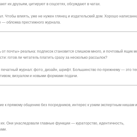
т их друзьям, цитируют в соцсетях, обсуждают в чатах.
л. Чтобы влиять, уже не нужен глянец и издательский дом. Хорошо написанн
е — обложка престижного журнала.
ь от почты» реальна: подписок становится слишком много, и почтовый ящик 
ти: готов ли читатель платить сразу за несколько рассылок?
ал печатный журнал: фото, дизайн, шрифт. Большинство по-прежнему — это тек
ктивом, визуалом и новыми формами подачи.
е к прямому общению без посредников, интерес к узким экспертным нишам 
их. Они унаследовали главные функции — кураторство, идентичность,
ыми.