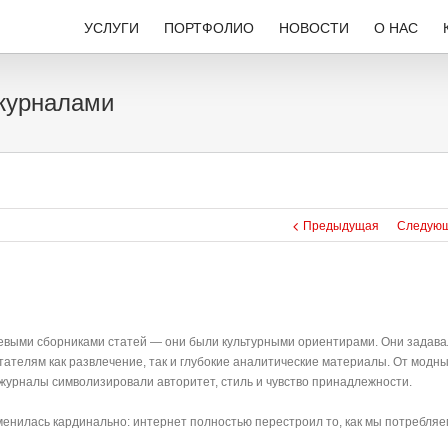
УСЛУГИ
ПОРТФОЛИО
НОВОСТИ
О НАС
журналами
Предыдущая
Следую
цевыми сборниками статей — они были культурными ориентирами. Они задав
ателям как развлечение, так и глубокие аналитические материалы. От модн
урналы символизировали авторитет, стиль и чувство принадлежности.
менилась кардинально: интернет полностью перестроил то, как мы потребляе