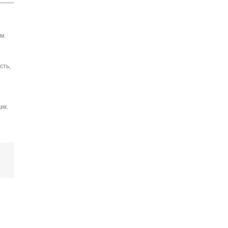
м.
сть,
ик.