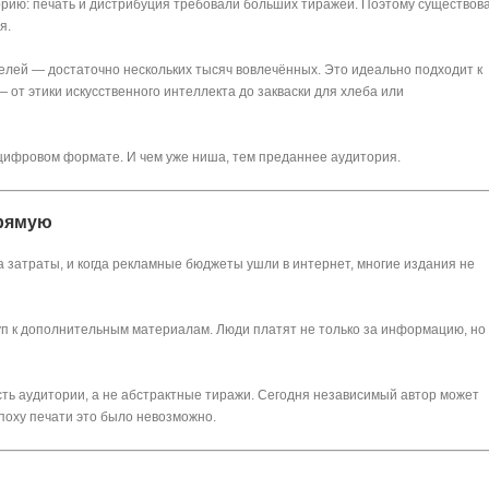
ию: печать и дистрибуция требовали больших тиражей. Поэтому существов
я.
елей — достаточно нескольких тысяч вовлечённых. Это идеально подходит к
 от этики искусственного интеллекта до закваски для хлеба или
в цифровом формате. И чем уже ниша, тем преданнее аудитория.
прямую
 затраты, и когда рекламные бюджеты ушли в интернет, многие издания не
туп к дополнительным материалам. Люди платят не только за информацию, но 
ость аудитории, а не абстрактные тиражи. Сегодня независимый автор может
поху печати это было невозможно.