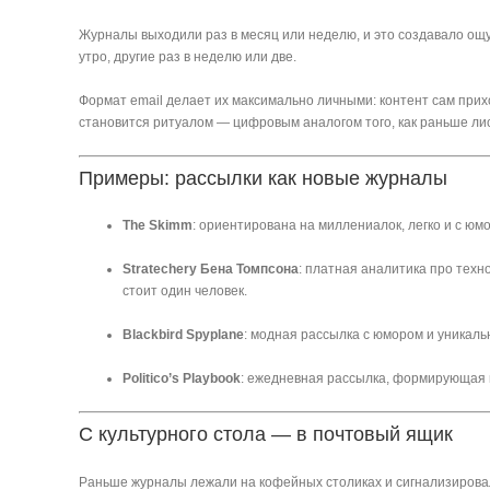
Журналы выходили раз в месяц или неделю, и это создавалo ощу
утро, другие раз в неделю или две.
Формат email делает их максимально личными: контент сам прихо
становится ритуалом — цифровым аналогом того, как раньше лис
Примеры: рассылки как новые журналы
The Skimm
: ориентирована на миллениалок, легко и с ю
Stratechery Бена Томпсона
: платная аналитика про техн
стоит один человек.
Blackbird Spyplane
: модная рассылка с юмором и уника
Politico’s Playbook
: ежедневная рассылка, формирующая по
С культурного стола — в почтовый ящик
Раньше журналы лежали на кофейных столиках и сигнализировал