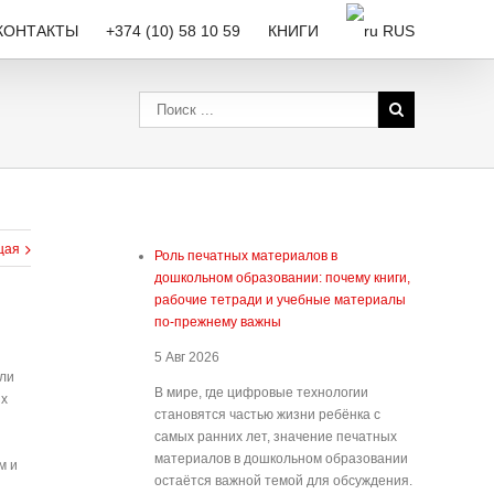
КОНТАКТЫ
+374 (10) 58 10 59
КНИГИ
RUS
щая
Роль печатных материалов в
дошкольном образовании: почему книги,
рабочие тетради и учебные материалы
по-прежнему важны
5 Авг 2026
али
В мире, где цифровые технологии
ых
становятся частью жизни ребёнка с
самых ранних лет, значение печатных
материалов в дошкольном образовании
м и
остаётся важной темой для обсуждения.