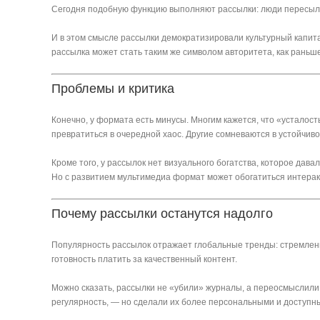
Сегодня подобную функцию выполняют рассылки: люди пересылаю
И в этом смысле рассылки демократизировали культурный капита
рассылка может стать таким же символом авторитета, как раньш
Проблемы и критика
Конечно, у формата есть минусы. Многим кажется, что «усталост
превратиться в очередной хаос. Другие сомневаются в устойчивос
Кроме того, у рассылок нет визуального богатства, которое дав
Но с развитием мультимедиа формат может обогатиться интера
Почему рассылки останутся надолго
Популярность рассылок отражает глобальные тренды: стремлени
готовность платить за качественный контент.
Можно сказать, рассылки не «убили» журналы, а переосмыслили 
регулярность, — но сделали их более персональными и доступн