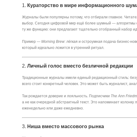
1.
Кураторство в мире информационного шум
Журналы были популярны потому, что отбирали главное. Читате
выбор. Сегодня цифровой мир ещё более шумный — алгоритмы 
ту же функцию: они предлагают тщательно отобранный набор ид
Пример —
Morning Brew
: лёгкая и остроумная подача бизнес-но
который идеально ложится в утренний ритуал.
2.
Личный голос вместо безличной редакции
Традиционные журналы имели единый редакционный стиль: безуп
всего стоит конкретный человек. Это может быть журналист, анал
Так рождается доверие и лояльность. Подписчики
The Ann Fried
а не как очередной абстрактный текст. Это напоминает колонку 
еженедельно или даже ежедневно.
3.
Ниша вместо массового рынка