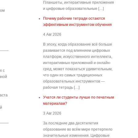
Планшеты, интерактивные приложения
и цифровые образовательные […]
вом
Почему рабочие тетради остаются
эффективным инструментом обучения
4 Авг 2026
В эпоху, когда образование всё больше
развивается под влиянием цифровых
платформ, искусственного интеллекта,
интерактивных приложений и онлайн-
сред, может показаться удивительным,
х с
что один из самых традиционных
вной
образовательных инструментов —
рабочая тетрадь […]
иаста
Учатся ли студенты лучше по печатным
материалам?
ый
3 Авг 2026
За последние два десятилетия
образование во всём мире претерпело
значительные изменения. Цифровые