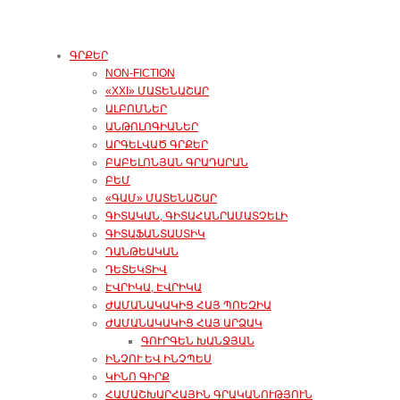
ԳՐՔԵՐ
NON-FICTION
«XXI» ՄԱՏԵՆԱՇԱՐ
ԱԼԲՈՄՆԵՐ
ԱՆԹՈԼՈԳԻԱՆԵՐ
ԱՐԳԵԼՎԱԾ ԳՐՔԵՐ
ԲԱԲԵԼՈՆՅԱՆ ԳՐԱԴԱՐԱՆ
ԲԵՄ
«ԳԱՄ» ՄԱՏԵՆԱՇԱՐ
ԳԻՏԱԿԱՆ, ԳԻՏԱՀԱՆՐԱՄԱՏՉԵԼԻ
ԳԻՏԱՖԱՆՏԱՍՏԻԿ
ԴԱՆԹԵԱԿԱՆ
ԴԵՏԵԿՏԻՎ
ԷՎՐԻԿԱ, ԷՎՐԻԿԱ
ԺԱՄԱՆԱԿԱԿԻՑ ՀԱՅ ՊՈԵԶԻԱ
ԺԱՄԱՆԱԿԱԿԻՑ ՀԱՅ ԱՐՁԱԿ
ԳՈՒՐԳԵՆ ԽԱՆՋՅԱՆ
ԻՆՉՈՒ ԵՎ ԻՆՉՊԵՍ
ԿԻՆՈ ԳԻՐՔ
ՀԱՄԱՇԽԱՐՀԱՅԻՆ ԳՐԱԿԱՆՈՒԹՅՈՒՆ