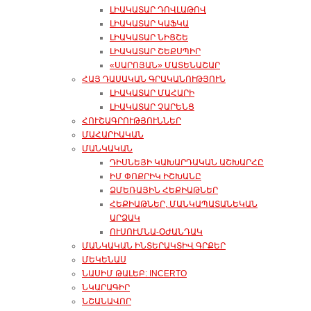
ԼԻԱԿԱՏԱՐ ԴՈՎԼԱԹՈՎ
ԼԻԱԿԱՏԱՐ ԿԱՖԿԱ
ԼԻԱԿԱՏԱՐ ՆԻՑՇԵ
ԼԻԱԿԱՏԱՐ ՇԵՔՍՊԻՐ
«ՍԱՐՈՅԱՆ» ՄԱՏԵՆԱՇԱՐ
ՀԱՅ ԴԱՍԱԿԱՆ ԳՐԱԿԱՆՈՒԹՅՈՒՆ
ԼԻԱԿԱՏԱՐ ՄԱՀԱՐԻ
ԼԻԱԿԱՏԱՐ ՉԱՐԵՆՑ
ՀՈՒՇԱԳՐՈՒԹՅՈՒՆՆԵՐ
ՄԱՀԱՐԻԱԿԱՆ
ՄԱՆԿԱԿԱՆ
ԴԻՍՆԵՅԻ ԿԱԽԱՐԴԱԿԱՆ ԱՇԽԱՐՀԸ
ԻՄ ՓՈՔՐԻԿ ԻՇԽԱՆԸ
ՁՄԵՌԱՅԻՆ ՀԵՔԻԱԹՆԵՐ
ՀԵՔԻԱԹՆԵՐ, ՄԱՆԿԱՊԱՏԱՆԵԿԱՆ
ԱՐՁԱԿ
ՈՒՍՈՒՄՆԱ-ՕԺԱՆԴԱԿ
ՄԱՆԿԱԿԱՆ ԻՆՏԵՐԱԿՏԻՎ ԳՐՔԵՐ
ՄԵԿԵՆԱՍ
ՆԱՍԻՄ ԹԱԼԵԲ: INCERTO
ՆԿԱՐԱԳԻՐ
ՆՇԱՆԱՎՈՐ