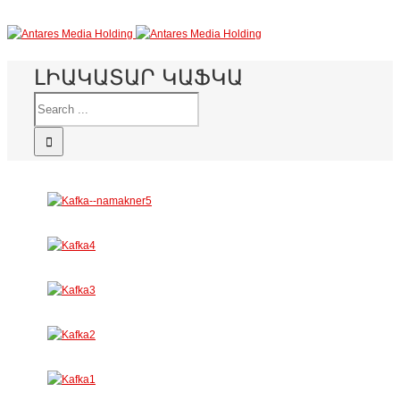
ԼԻԱԿԱՏԱՐ ԿԱՖԿԱ