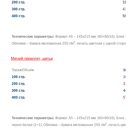
200 стр.
31
300 стр.
43
400 стр.
56
Технические параметры:
Формат А5 – 145х215 мм. (60×90/16); Блок –
2
Обложка – бумага мелованная 250 г/м
, печать цветная с одной сторон
Мягкий переплет, шитье
Тираж/Объём
10
100 стр.
19
200 стр.
31
300 стр.
44
400 стр.
57
Технические параметры:
Формат А5 – 145х215 мм. (60×90/16); Блок –
2
черно-белая (1+1); Обложка – бумага мелованная 250 г/м
, печать цве