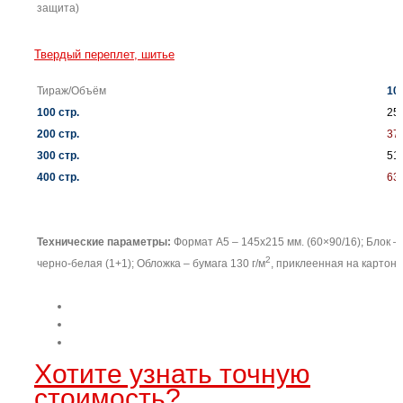
защита)
Твердый переплет, шитье
Тираж/Объём
100
100 стр.
25
200 стр.
37
300 стр.
51
400 стр.
63
Технические параметры:
Формат А5 – 145х215 мм. (60×90/16); Блок –
2
черно-белая (1+1); Обложка – бумага 130 г/м
, приклеенная на картон,
Хотите узнать точную
стоимость?