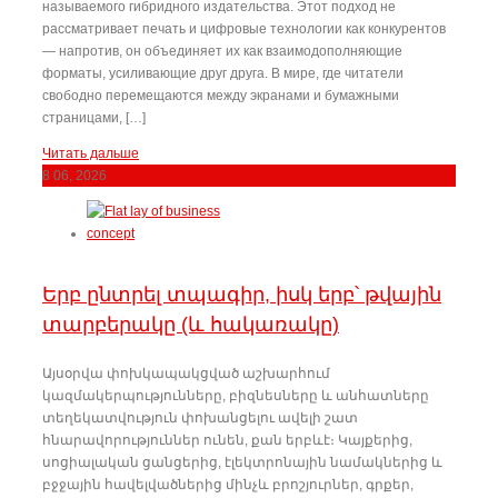
называемого гибридного издательства. Этот подход не
рассматривает печать и цифровые технологии как конкурентов
— напротив, он объединяет их как взаимодополняющие
форматы, усиливающие друг друга. В мире, где читатели
свободно перемещаются между экранами и бумажными
страницами, […]
Читать дальше
8
06, 2026
Երբ ընտրել տպագիր, իսկ երբ՝ թվային
տարբերակը (և հակառակը)
Այսօրվա փոխկապակցված աշխարհում
կազմակերպությունները, բիզնեսները և անհատները
տեղեկատվություն փոխանցելու ավելի շատ
հնարավորություններ ունեն, քան երբևէ։ Կայքերից,
սոցիալական ցանցերից, էլեկտրոնային նամակներից և
բջջային հավելվածներից մինչև բրոշյուրներ, գրքեր,