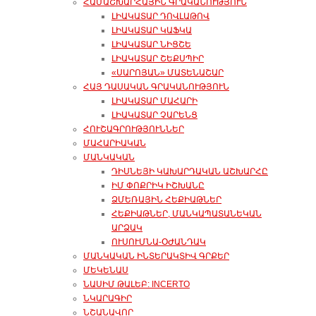
ՀԱՄԱՇԽԱՐՀԱՅԻՆ ԳՐԱԿԱՆՈՒԹՅՈՒՆ
ԼԻԱԿԱՏԱՐ ԴՈՎԼԱԹՈՎ
ԼԻԱԿԱՏԱՐ ԿԱՖԿԱ
ԼԻԱԿԱՏԱՐ ՆԻՑՇԵ
ԼԻԱԿԱՏԱՐ ՇԵՔՍՊԻՐ
«ՍԱՐՈՅԱՆ» ՄԱՏԵՆԱՇԱՐ
ՀԱՅ ԴԱՍԱԿԱՆ ԳՐԱԿԱՆՈՒԹՅՈՒՆ
ԼԻԱԿԱՏԱՐ ՄԱՀԱՐԻ
ԼԻԱԿԱՏԱՐ ՉԱՐԵՆՑ
ՀՈՒՇԱԳՐՈՒԹՅՈՒՆՆԵՐ
ՄԱՀԱՐԻԱԿԱՆ
ՄԱՆԿԱԿԱՆ
ԴԻՍՆԵՅԻ ԿԱԽԱՐԴԱԿԱՆ ԱՇԽԱՐՀԸ
ԻՄ ՓՈՔՐԻԿ ԻՇԽԱՆԸ
ՁՄԵՌԱՅԻՆ ՀԵՔԻԱԹՆԵՐ
ՀԵՔԻԱԹՆԵՐ, ՄԱՆԿԱՊԱՏԱՆԵԿԱՆ
ԱՐՁԱԿ
ՈՒՍՈՒՄՆԱ-ՕԺԱՆԴԱԿ
ՄԱՆԿԱԿԱՆ ԻՆՏԵՐԱԿՏԻՎ ԳՐՔԵՐ
ՄԵԿԵՆԱՍ
ՆԱՍԻՄ ԹԱԼԵԲ: INCERTO
ՆԿԱՐԱԳԻՐ
ՆՇԱՆԱՎՈՐ