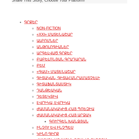
Share This Story, Choose Your Platform!
ԳՐՔԵՐ
NON-FICTION
«XXI» ՄԱՏԵՆԱՇԱՐ
ԱԼԲՈՄՆԵՐ
ԱՆԹՈԼՈԳԻԱՆԵՐ
ԱՐԳԵԼՎԱԾ ԳՐՔԵՐ
ԲԱԲԵԼՈՆՅԱՆ ԳՐԱԴԱՐԱՆ
ԲԵՄ
«ԳԱՄ» ՄԱՏԵՆԱՇԱՐ
ԳԻՏԱԿԱՆ, ԳԻՏԱՀԱՆՐԱՄԱՏՉԵԼԻ
ԳԻՏԱՖԱՆՏԱՍՏԻԿ
ԴԱՆԹԵԱԿԱՆ
ԴԵՏԵԿՏԻՎ
ԷՎՐԻԿԱ, ԷՎՐԻԿԱ
ԺԱՄԱՆԱԿԱԿԻՑ ՀԱՅ ՊՈԵԶԻԱ
ԺԱՄԱՆԱԿԱԿԻՑ ՀԱՅ ԱՐՁԱԿ
ԳՈՒՐԳԵՆ ԽԱՆՋՅԱՆ
ԻՆՉՈՒ ԵՎ ԻՆՉՊԵՍ
ԿԻՆՈ ԳԻՐՔ