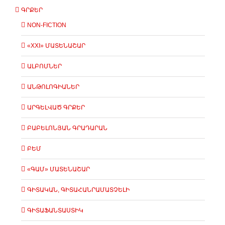
ԳՐՔԵՐ
NON-FICTION
«XXI» ՄԱՏԵՆԱՇԱՐ
ԱԼԲՈՄՆԵՐ
ԱՆԹՈԼՈԳԻԱՆԵՐ
ԱՐԳԵԼՎԱԾ ԳՐՔԵՐ
ԲԱԲԵԼՈՆՅԱՆ ԳՐԱԴԱՐԱՆ
ԲԵՄ
«ԳԱՄ» ՄԱՏԵՆԱՇԱՐ
ԳԻՏԱԿԱՆ, ԳԻՏԱՀԱՆՐԱՄԱՏՉԵԼԻ
ԳԻՏԱՖԱՆՏԱՍՏԻԿ