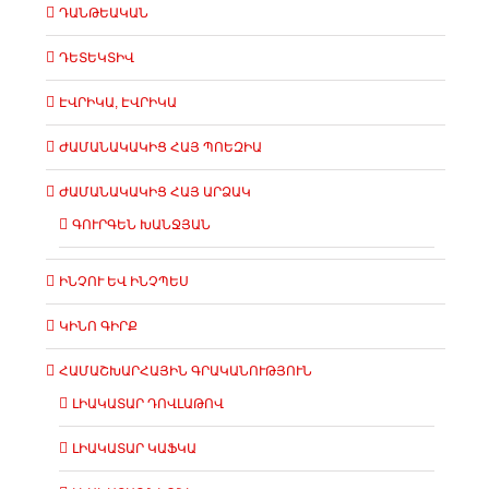
ԴԱՆԹԵԱԿԱՆ
ԴԵՏԵԿՏԻՎ
ԷՎՐԻԿԱ, ԷՎՐԻԿԱ
ԺԱՄԱՆԱԿԱԿԻՑ ՀԱՅ ՊՈԵԶԻԱ
ԺԱՄԱՆԱԿԱԿԻՑ ՀԱՅ ԱՐՁԱԿ
ԳՈՒՐԳԵՆ ԽԱՆՋՅԱՆ
ԻՆՉՈՒ ԵՎ ԻՆՉՊԵՍ
ԿԻՆՈ ԳԻՐՔ
ՀԱՄԱՇԽԱՐՀԱՅԻՆ ԳՐԱԿԱՆՈՒԹՅՈՒՆ
ԼԻԱԿԱՏԱՐ ԴՈՎԼԱԹՈՎ
ԼԻԱԿԱՏԱՐ ԿԱՖԿԱ