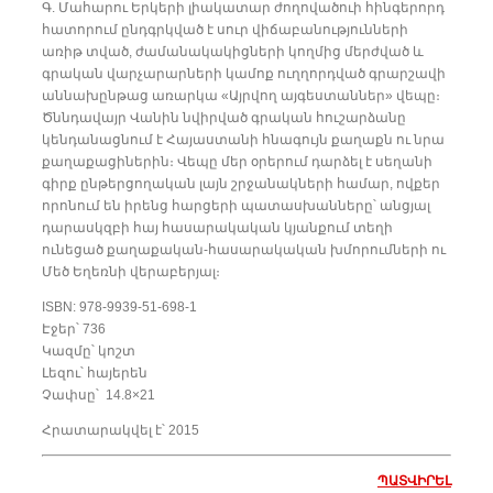
Գ. Մահարու Երկերի լիակատար ժողովածուի հինգերորդ
հատորում ընդգրկված է սուր վիճաբանությունների
առիթ տված, ժամանակակիցների կողմից մերժված և
գրական վարչարարների կամոք ուղղորդված գրարշավի
աննախընթաց առարկա «Այրվող այգեստաններ» վեպը։
Ծննդավայր Վանին նվիրված գրական հուշարձանը
կենդանացնում է Հայաստանի հնագույն քաղաքն ու նրա
քաղաքացիներին։ Վեպը մեր օրերում դարձել է սեղանի
գիրք ընթերցողական լայն շրջանակների համար, ովքեր
որոնում են իրենց հարցերի պատասխանները՝ անցյալ
դարասկզբի հայ հասարակական կյանքում տեղի
ունեցած քաղաքական-հասարակական խմորումների ու
Մեծ Եղեռնի վերաբերյալ։
ISBN: 978-9939-51-698-1
Էջեր՝ 736
Կազմը՝ կոշտ
Լեզու՝ հայերեն
Չափսը՝ 14.8×21
Հրատարակվել է՝ 2015
ՊԱՏՎԻՐԵԼ