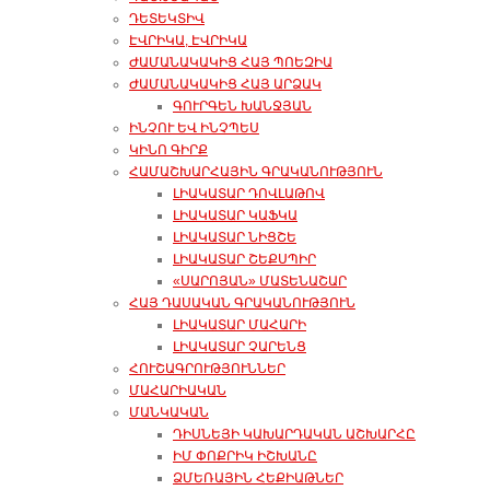
ԴԵՏԵԿՏԻՎ
ԷՎՐԻԿԱ, ԷՎՐԻԿԱ
ԺԱՄԱՆԱԿԱԿԻՑ ՀԱՅ ՊՈԵԶԻԱ
ԺԱՄԱՆԱԿԱԿԻՑ ՀԱՅ ԱՐՁԱԿ
ԳՈՒՐԳԵՆ ԽԱՆՋՅԱՆ
ԻՆՉՈՒ ԵՎ ԻՆՉՊԵՍ
ԿԻՆՈ ԳԻՐՔ
ՀԱՄԱՇԽԱՐՀԱՅԻՆ ԳՐԱԿԱՆՈՒԹՅՈՒՆ
ԼԻԱԿԱՏԱՐ ԴՈՎԼԱԹՈՎ
ԼԻԱԿԱՏԱՐ ԿԱՖԿԱ
ԼԻԱԿԱՏԱՐ ՆԻՑՇԵ
ԼԻԱԿԱՏԱՐ ՇԵՔՍՊԻՐ
«ՍԱՐՈՅԱՆ» ՄԱՏԵՆԱՇԱՐ
ՀԱՅ ԴԱՍԱԿԱՆ ԳՐԱԿԱՆՈՒԹՅՈՒՆ
ԼԻԱԿԱՏԱՐ ՄԱՀԱՐԻ
ԼԻԱԿԱՏԱՐ ՉԱՐԵՆՑ
ՀՈՒՇԱԳՐՈՒԹՅՈՒՆՆԵՐ
ՄԱՀԱՐԻԱԿԱՆ
ՄԱՆԿԱԿԱՆ
ԴԻՍՆԵՅԻ ԿԱԽԱՐԴԱԿԱՆ ԱՇԽԱՐՀԸ
ԻՄ ՓՈՔՐԻԿ ԻՇԽԱՆԸ
ՁՄԵՌԱՅԻՆ ՀԵՔԻԱԹՆԵՐ