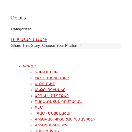
Details
Categories:
ԼԻԱԿԱՏԱՐ ՄԱՀԱՐԻ
Share This Story, Choose Your Platform!
ԳՐՔԵՐ
NON-FICTION
«XXI» ՄԱՏԵՆԱՇԱՐ
ԱԼԲՈՄՆԵՐ
ԱՆԹՈԼՈԳԻԱՆԵՐ
ԱՐԳԵԼՎԱԾ ԳՐՔԵՐ
ԲԱԲԵԼՈՆՅԱՆ ԳՐԱԴԱՐԱՆ
ԲԵՄ
«ԳԱՄ» ՄԱՏԵՆԱՇԱՐ
ԳԻՏԱԿԱՆ, ԳԻՏԱՀԱՆՐԱՄԱՏՉԵԼԻ
ԳԻՏԱՖԱՆՏԱՍՏԻԿ
ԴԱՆԹԵԱԿԱՆ