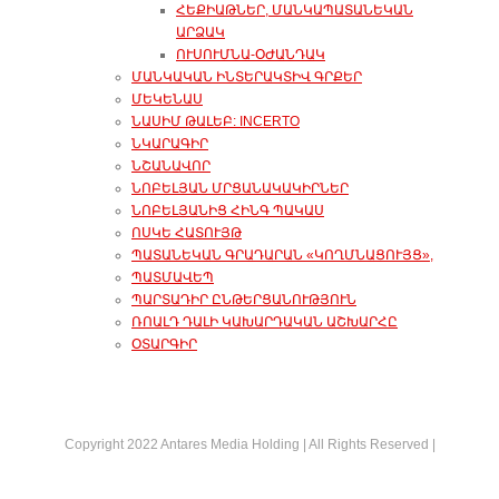
ՀԵՔԻԱԹՆԵՐ, ՄԱՆԿԱՊԱՏԱՆԵԿԱՆ
ԱՐՁԱԿ
ՈՒՍՈՒՄՆԱ-ՕԺԱՆԴԱԿ
ՄԱՆԿԱԿԱՆ ԻՆՏԵՐԱԿՏԻՎ ԳՐՔԵՐ
ՄԵԿԵՆԱՍ
ՆԱՍԻՄ ԹԱԼԵԲ: INCERTO
ՆԿԱՐԱԳԻՐ
ՆՇԱՆԱՎՈՐ
ՆՈԲԵԼՅԱՆ ՄՐՑԱՆԱԿԱԿԻՐՆԵՐ
ՆՈԲԵԼՅԱՆԻՑ ՀԻՆԳ ՊԱԿԱՍ
ՈՍԿԵ ՀԱՏՈՒՅԹ
ՊԱՏԱՆԵԿԱՆ ԳՐԱԴԱՐԱՆ «ԿՈՂՄՆԱՑՈՒՅՑ»,
ՊԱՏՄԱՎԵՊ
ՊԱՐՏԱԴԻՐ ԸՆԹԵՐՑԱՆՈՒԹՅՈՒՆ
ՌՈԱԼԴ ԴԱԼԻ ԿԱԽԱՐԴԱԿԱՆ ԱՇԽԱՐՀԸ
ՕՏԱՐԳԻՐ
Copyright 2022 Antares Media Holding | All Rights Reserved |