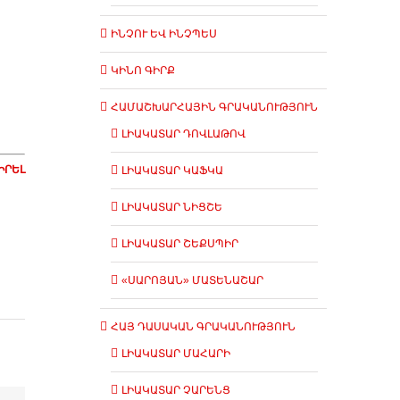
ԻՆՉՈՒ ԵՎ ԻՆՉՊԵՍ
ԿԻՆՈ ԳԻՐՔ
ՀԱՄԱՇԽԱՐՀԱՅԻՆ ԳՐԱԿԱՆՈՒԹՅՈՒՆ
ԼԻԱԿԱՏԱՐ ԴՈՎԼԱԹՈՎ
ԻՐԵԼ
ԼԻԱԿԱՏԱՐ ԿԱՖԿԱ
ԼԻԱԿԱՏԱՐ ՆԻՑՇԵ
ԼԻԱԿԱՏԱՐ ՇԵՔՍՊԻՐ
«ՍԱՐՈՅԱՆ» ՄԱՏԵՆԱՇԱՐ
ՀԱՅ ԴԱՍԱԿԱՆ ԳՐԱԿԱՆՈՒԹՅՈՒՆ
ԼԻԱԿԱՏԱՐ ՄԱՀԱՐԻ
ԼԻԱԿԱՏԱՐ ՉԱՐԵՆՑ