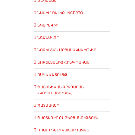
ՄԵԿԵՆԱՍ
ՆԱՍԻՄ ԹԱԼԵԲ: INCERTO
ՆԿԱՐԱԳԻՐ
ՆՇԱՆԱՎՈՐ
ՆՈԲԵԼՅԱՆ ՄՐՑԱՆԱԿԱԿԻՐՆԵՐ
ՆՈԲԵԼՅԱՆԻՑ ՀԻՆԳ ՊԱԿԱՍ
ՈՍԿԵ ՀԱՏՈՒՅԹ
ՊԱՏԱՆԵԿԱՆ ԳՐԱԴԱՐԱՆ
«ԿՈՂՄՆԱՑՈՒՅՑ»,
ՊԱՏՄԱՎԵՊ
ՊԱՐՏԱԴԻՐ ԸՆԹԵՐՑԱՆՈՒԹՅՈՒՆ
ՌՈԱԼԴ ԴԱԼԻ ԿԱԽԱՐԴԱԿԱՆ