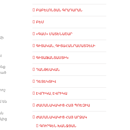
ԲԱԲԵԼՈՆՅԱՆ ԳՐԱԴԱՐԱՆ
ԲԵՄ
«ԳԱՄ» ՄԱՏԵՆԱՇԱՐ
մի
ԳԻՏԱԿԱՆ, ԳԻՏԱՀԱՆՐԱՄԱՏՉԵԼԻ
կ
ԳԻՏԱՖԱՆՏԱՍՏԻԿ
ոնք
ԴԱՆԹԵԱԿԱՆ
ցած
ԴԵՏԵԿՏԻՎ
րոշ
ԷՎՐԻԿԱ, ԷՎՐԻԿԱ
մ են
ԺԱՄԱՆԱԿԱԿԻՑ ՀԱՅ ՊՈԵԶԻԱ
ան
ԺԱՄԱՆԱԿԱԿԻՑ ՀԱՅ ԱՐՁԱԿ
ակից
ԳՈՒՐԳԵՆ ԽԱՆՋՅԱՆ