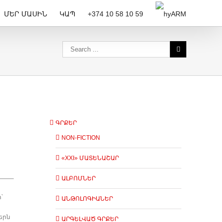
ՄԵՐ ՄԱՍԻՆ
ԿԱՊ
+374 10 58 10 59
ARM
ԳՐՔԵՐ
NON-FICTION
«XXI» ՄԱՏԵՆԱՇԱՐ
ԱԼԲՈՄՆԵՐ
՝
ԱՆԹՈԼՈԳԻԱՆԵՐ
երն
ԱՐԳԵԼՎԱԾ ԳՐՔԵՐ