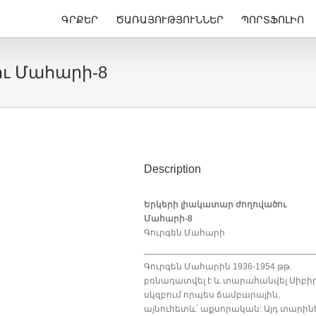
ԳՐՔԵՐ
ԾԱՌԱՅՈՒԹՅՈՒՆՆԵՐ
ՊՈՐՏՖՈԼԻՈ
ւ Մահարի-8
Description
Երկերի լիակատար ժողովածու
Մահարի-8
Գուրգեն Մահարի
Գուրգեն Մահարին 1936-1954 թթ.
բռնադատվել է և տարահանվել Սիբիր
սկզբում որպես ճամբարային,
այնուհետև՝ աքսորական: Այդ տարին