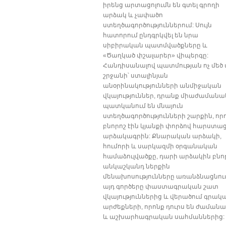
իրենց արտացոլումն են գտել գրողի
արձակ և չափածո
ստեղծագործություններում: Սույն
հատորում ընդգրկվել են նրա
սիբիրական պատմվածքները և
«Ծաղկած փշալարեր» վիպերգը:
Հանդիսանալով պատմության ոչ մեծ 
շրջանի՝ ստալինյան
անօրինակությունների անմիջական
վկայություններ, դրանք միաժամանա
պատկանում են մնայուն
ստեղծագործությունների շարքին, որ
բնորոշ էին կյանքի փորձով հարստա
արձակագրին: Քնարական արձակի,
հումորի և սարկազմի օրգանական
համաձուլվածքը, դարի արձակին բնո
անկաշկանդ ներքին
մենախոսությունները առանձնացնու
այդ գործերը փաստագրական շատ
վկայություններից և վերածում գրակ
արժեքների, որոնք դուրս են ժաման
և աշխարհագրական սահմաններից: