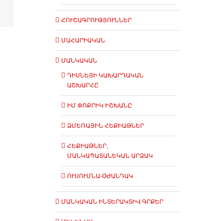
ՀՈՒՇԱԳՐՈՒԹՅՈՒՆՆԵՐ
ՄԱՀԱՐԻԱԿԱՆ
ՄԱՆԿԱԿԱՆ
ԴԻՍՆԵՅԻ ԿԱԽԱՐԴԱԿԱՆ
ԱՇԽԱՐՀԸ
ԻՄ ՓՈՔՐԻԿ ԻՇԽԱՆԸ
ՁՄԵՌԱՅԻՆ ՀԵՔԻԱԹՆԵՐ
ՀԵՔԻԱԹՆԵՐ,
ՄԱՆԿԱՊԱՏԱՆԵԿԱՆ ԱՐՁԱԿ
ՈՒՍՈՒՄՆԱ-ՕԺԱՆԴԱԿ
ՄԱՆԿԱԿԱՆ ԻՆՏԵՐԱԿՏԻՎ ԳՐՔԵՐ