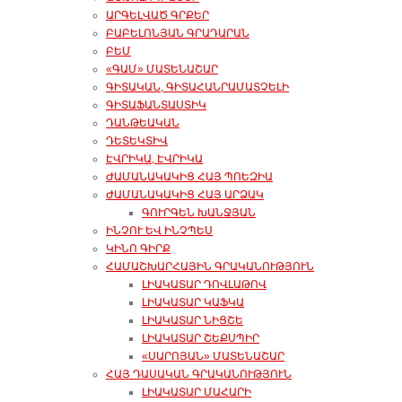
ԱՐԳԵԼՎԱԾ ԳՐՔԵՐ
ԲԱԲԵԼՈՆՅԱՆ ԳՐԱԴԱՐԱՆ
ԲԵՄ
«ԳԱՄ» ՄԱՏԵՆԱՇԱՐ
ԳԻՏԱԿԱՆ, ԳԻՏԱՀԱՆՐԱՄԱՏՉԵԼԻ
ԳԻՏԱՖԱՆՏԱՍՏԻԿ
ԴԱՆԹԵԱԿԱՆ
ԴԵՏԵԿՏԻՎ
ԷՎՐԻԿԱ, ԷՎՐԻԿԱ
ԺԱՄԱՆԱԿԱԿԻՑ ՀԱՅ ՊՈԵԶԻԱ
ԺԱՄԱՆԱԿԱԿԻՑ ՀԱՅ ԱՐՁԱԿ
ԳՈՒՐԳԵՆ ԽԱՆՋՅԱՆ
ԻՆՉՈՒ ԵՎ ԻՆՉՊԵՍ
ԿԻՆՈ ԳԻՐՔ
ՀԱՄԱՇԽԱՐՀԱՅԻՆ ԳՐԱԿԱՆՈՒԹՅՈՒՆ
ԼԻԱԿԱՏԱՐ ԴՈՎԼԱԹՈՎ
ԼԻԱԿԱՏԱՐ ԿԱՖԿԱ
ԼԻԱԿԱՏԱՐ ՆԻՑՇԵ
ԼԻԱԿԱՏԱՐ ՇԵՔՍՊԻՐ
«ՍԱՐՈՅԱՆ» ՄԱՏԵՆԱՇԱՐ
ՀԱՅ ԴԱՍԱԿԱՆ ԳՐԱԿԱՆՈՒԹՅՈՒՆ
ԼԻԱԿԱՏԱՐ ՄԱՀԱՐԻ