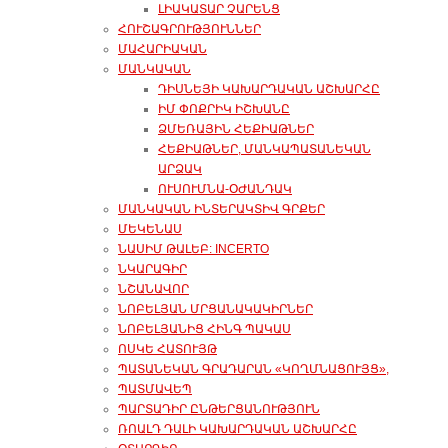
ԼԻԱԿԱՏԱՐ ՉԱՐԵՆՑ
ՀՈՒՇԱԳՐՈՒԹՅՈՒՆՆԵՐ
ՄԱՀԱՐԻԱԿԱՆ
ՄԱՆԿԱԿԱՆ
ԴԻՍՆԵՅԻ ԿԱԽԱՐԴԱԿԱՆ ԱՇԽԱՐՀԸ
ԻՄ ՓՈՔՐԻԿ ԻՇԽԱՆԸ
ՁՄԵՌԱՅԻՆ ՀԵՔԻԱԹՆԵՐ
ՀԵՔԻԱԹՆԵՐ, ՄԱՆԿԱՊԱՏԱՆԵԿԱՆ
ԱՐՁԱԿ
ՈՒՍՈՒՄՆԱ-ՕԺԱՆԴԱԿ
ՄԱՆԿԱԿԱՆ ԻՆՏԵՐԱԿՏԻՎ ԳՐՔԵՐ
ՄԵԿԵՆԱՍ
ՆԱՍԻՄ ԹԱԼԵԲ: INCERTO
ՆԿԱՐԱԳԻՐ
ՆՇԱՆԱՎՈՐ
ՆՈԲԵԼՅԱՆ ՄՐՑԱՆԱԿԱԿԻՐՆԵՐ
ՆՈԲԵԼՅԱՆԻՑ ՀԻՆԳ ՊԱԿԱՍ
ՈՍԿԵ ՀԱՏՈՒՅԹ
ՊԱՏԱՆԵԿԱՆ ԳՐԱԴԱՐԱՆ «ԿՈՂՄՆԱՑՈՒՅՑ»,
ՊԱՏՄԱՎԵՊ
ՊԱՐՏԱԴԻՐ ԸՆԹԵՐՑԱՆՈՒԹՅՈՒՆ
ՌՈԱԼԴ ԴԱԼԻ ԿԱԽԱՐԴԱԿԱՆ ԱՇԽԱՐՀԸ