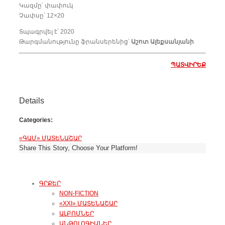
Կազմը՝ փափուկ
Չափսը՝ 12×20
Տպագրվել է՝ 2020
Թարգմանությունը ֆրանսերենից՝
Աշոտ Ալեքսանյանի
ՊԱՏՎԻՐԵՔ
Details
Categories:
«ԳԱՄ» ՄԱՏԵՆԱՇԱՐ
Share This Story, Choose Your Platform!
ԳՐՔԵՐ
NON-FICTION
«XXI» ՄԱՏԵՆԱՇԱՐ
ԱԼԲՈՄՆԵՐ
ԱՆԹՈԼՈԳԻԱՆԵՐ