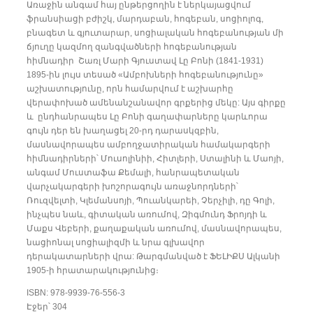
Առաջին անգամ հայ ընթերցողին է ներկայացվում
ֆրանսիացի բժիշկ, մարդաբան, հոգեբան, սոցիոլոգ,
բնագետ և գյուտարար, սոցիալական հոգեբանության մի
ճյուղը կազմող զանգվածների հոգեբանության
հիմնադիր Շառլ­ Մարի Գյուստավ Լը Բոնի (1841-­1931)
1895-­ին լույս տեսած «Ամբոխների հոգեբանությունը»
աշխատությունը, որն համարվում է աշխարհը
վերափոխած ամենանշանավոր գրքերից մեկը: Այս գիրքը
և ընդհանրապես Լը Բոնի գաղափարները կարևորա
գույն դեր են խաղացել 20-­րդ դարասկզբին,
մասնավորապես ամբողջատիրական համակարգերի
հիմնադիրների՝ Մուսոլինիի, Հիտլերի, Ստալինի և Մաոյի,
անգամ Մուստաֆա Քեմալի, հանրապետական
վարչակարգերի խոշորագույն առաջնորդների՝
Ռուզվելտի, Կլեմանսոյի, Պուանկարեի, Չերչիլի, դը Գոլի,
ինչպես նաև, գիտական առումով, Զիգմունդ Ֆրոյդի և
Մաքս Վեբերի, քաղաքական առումով, մասնավորապես,
նացիոնալ սոցիալիզմի և նրա գլխավոր
դերակատարների վրա: Թարգմանված է ՖԵԼԻՔՍ Ալկանի
1905-­ի հրատարակությունից։
ISBN: 978-9939-76-556-3
Էջեր՝ 304