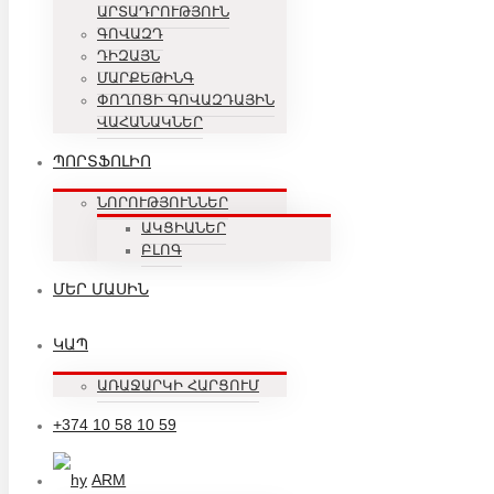
ԱՐՏԱԴՐՈՒԹՅՈՒՆ
ԳՈՎԱԶԴ
ԴԻԶԱՅՆ
ՄԱՐՔԵԹԻՆԳ
ՓՈՂՈՑԻ ԳՈՎԱԶԴԱՅԻՆ
ՎԱՀԱՆԱԿՆԵՐ
ՊՈՐՏՖՈԼԻՈ
ՆՈՐՈՒԹՅՈՒՆՆԵՐ
ԱԿՑԻԱՆԵՐ
ԲԼՈԳ
ՄԵՐ ՄԱՍԻՆ
ԿԱՊ
ԱՌԱՋԱՐԿԻ ՀԱՐՑՈՒՄ
+374 10 58 10 59
ARM