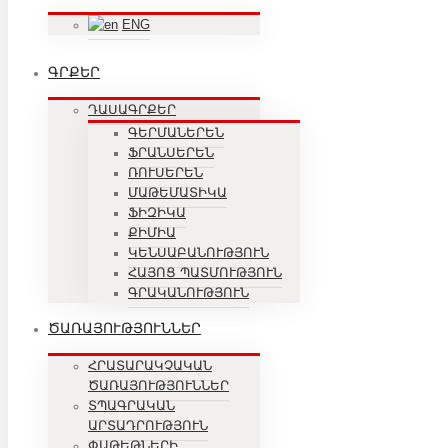
ENG
ԳՐՔԵՐ
ԴԱՍԱԳՐՔԵՐ
ԳԵՐՄԱՆԵՐԵՆ
ՖՐԱՆՍԵՐԵՆ
ՌՈՒՍԵՐԵՆ
ՄԱԹԵՄԱՏԻԿԱ
ՖԻԶԻԿԱ
ՔԻՄԻԱ
ԿԵՆՍԱԲԱՆՈՒԹՅՈՒՆ
ՀԱՅՈՑ ՊԱՏՄՈՒԹՅՈՒՆ
ԳՐԱԿԱՆՈՒԹՅՈՒՆ
ԾԱՌԱՅՈՒԹՅՈՒՆՆԵՐ
ՀՐԱՏԱՐԱԿՉԱԿԱՆ
ԾԱՌԱՅՈՒԹՅՈՒՆՆԵՐ
ՏՊԱԳՐԱԿԱՆ
ԱՐՏԱԴՐՈՒԹՅՈՒՆ
ՓԱԹԵԹՆԵՐԻ