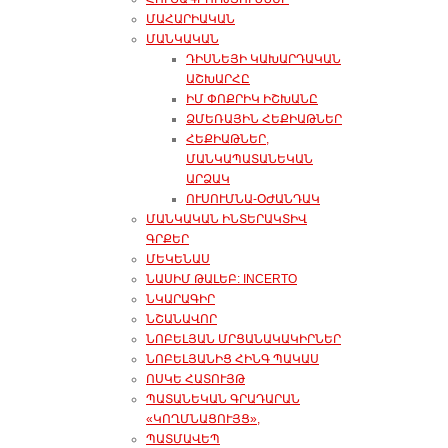
ՄԱՀԱՐԻԱԿԱՆ
ՄԱՆԿԱԿԱՆ
ԴԻՍՆԵՅԻ ԿԱԽԱՐԴԱԿԱՆ
ԱՇԽԱՐՀԸ
ԻՄ ՓՈՔՐԻԿ ԻՇԽԱՆԸ
ՁՄԵՌԱՅԻՆ ՀԵՔԻԱԹՆԵՐ
ՀԵՔԻԱԹՆԵՐ,
ՄԱՆԿԱՊԱՏԱՆԵԿԱՆ
ԱՐՁԱԿ
ՈՒՍՈՒՄՆԱ-ՕԺԱՆԴԱԿ
ՄԱՆԿԱԿԱՆ ԻՆՏԵՐԱԿՏԻՎ
ԳՐՔԵՐ
ՄԵԿԵՆԱՍ
ՆԱՍԻՄ ԹԱԼԵԲ: INCERTO
ՆԿԱՐԱԳԻՐ
ՆՇԱՆԱՎՈՐ
ՆՈԲԵԼՅԱՆ ՄՐՑԱՆԱԿԱԿԻՐՆԵՐ
ՆՈԲԵԼՅԱՆԻՑ ՀԻՆԳ ՊԱԿԱՍ
ՈՍԿԵ ՀԱՏՈՒՅԹ
ՊԱՏԱՆԵԿԱՆ ԳՐԱԴԱՐԱՆ
«ԿՈՂՄՆԱՑՈՒՅՑ»,
ՊԱՏՄԱՎԵՊ