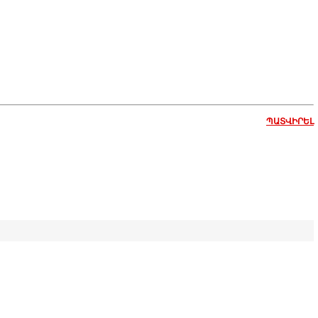
ՊԱՏՎԻՐԵԼ