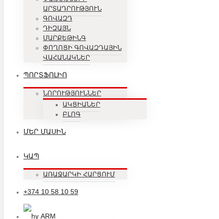
ԱՐՏԱԴՐՈՒԹՅՈՒՆ
ԳՈՎԱԶԴ
ԴԻԶԱՅՆ
ՄԱՐՔԵԹԻՆԳ
ՓՈՂՈՑԻ ԳՈՎԱԶԴԱՅԻՆ
ՎԱՀԱՆԱԿՆԵՐ
ՊՈՐՏՖՈԼԻՈ
ՆՈՐՈՒԹՅՈՒՆՆԵՐ
ԱԿՑԻԱՆԵՐ
ԲԼՈԳ
ՄԵՐ ՄԱՍԻՆ
ԿԱՊ
ԱՌԱՋԱՐԿԻ ՀԱՐՑՈՒՄ
+374 10 58 10 59
ARM