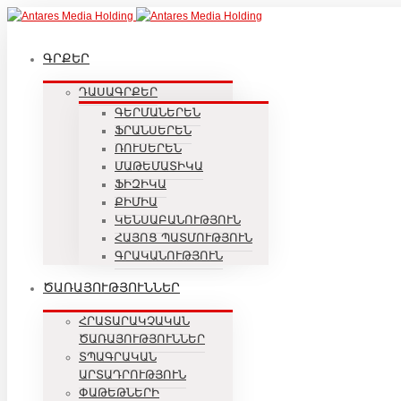
ԳՐՔԵՐ
ԴԱՍԱԳՐՔԵՐ
ԳԵՐՄԱՆԵՐԵՆ
ՖՐԱՆՍԵՐԵՆ
ՌՈՒՍԵՐԵՆ
ՄԱԹԵՄԱՏԻԿԱ
ՖԻԶԻԿԱ
ՔԻՄԻԱ
ԿԵՆՍԱԲԱՆՈՒԹՅՈՒՆ
ՀԱՅՈՑ ՊԱՏՄՈՒԹՅՈՒՆ
ԳՐԱԿԱՆՈՒԹՅՈՒՆ
ԾԱՌԱՅՈՒԹՅՈՒՆՆԵՐ
ՀՐԱՏԱՐԱԿՉԱԿԱՆ
ԾԱՌԱՅՈՒԹՅՈՒՆՆԵՐ
ՏՊԱԳՐԱԿԱՆ
ԱՐՏԱԴՐՈՒԹՅՈՒՆ
ՓԱԹԵԹՆԵՐԻ