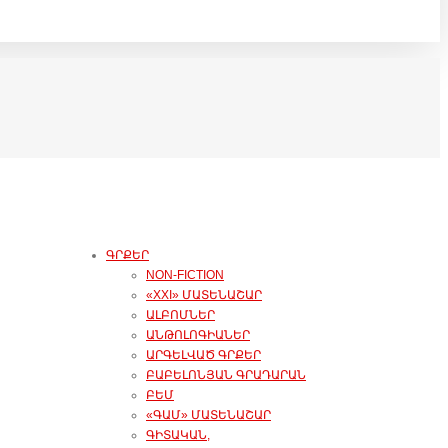
ԳՐՔԵՐ
NON-FICTION
«XXI» ՄԱՏԵՆԱՇԱՐ
ԱԼԲՈՄՆԵՐ
ԱՆԹՈԼՈԳԻԱՆԵՐ
ԱՐԳԵԼՎԱԾ ԳՐՔԵՐ
ԲԱԲԵԼՈՆՅԱՆ ԳՐԱԴԱՐԱՆ
ԲԵՄ
«ԳԱՄ» ՄԱՏԵՆԱՇԱՐ
ԳԻՏԱԿԱՆ,