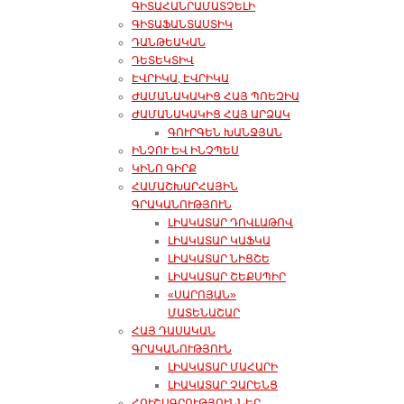
ԳԻՏԱՀԱՆՐԱՄԱՏՉԵԼԻ
ԳԻՏԱՖԱՆՏԱՍՏԻԿ
ԴԱՆԹԵԱԿԱՆ
ԴԵՏԵԿՏԻՎ
ԷՎՐԻԿԱ, ԷՎՐԻԿԱ
ԺԱՄԱՆԱԿԱԿԻՑ ՀԱՅ ՊՈԵԶԻԱ
ԺԱՄԱՆԱԿԱԿԻՑ ՀԱՅ ԱՐՁԱԿ
ԳՈՒՐԳԵՆ ԽԱՆՋՅԱՆ
ԻՆՉՈՒ ԵՎ ԻՆՉՊԵՍ
ԿԻՆՈ ԳԻՐՔ
ՀԱՄԱՇԽԱՐՀԱՅԻՆ
ԳՐԱԿԱՆՈՒԹՅՈՒՆ
ԼԻԱԿԱՏԱՐ ԴՈՎԼԱԹՈՎ
ԼԻԱԿԱՏԱՐ ԿԱՖԿԱ
ԼԻԱԿԱՏԱՐ ՆԻՑՇԵ
ԼԻԱԿԱՏԱՐ ՇԵՔՍՊԻՐ
«ՍԱՐՈՅԱՆ»
ՄԱՏԵՆԱՇԱՐ
ՀԱՅ ԴԱՍԱԿԱՆ
ԳՐԱԿԱՆՈՒԹՅՈՒՆ
ԼԻԱԿԱՏԱՐ ՄԱՀԱՐԻ
ԼԻԱԿԱՏԱՐ ՉԱՐԵՆՑ
ՀՈՒՇԱԳՐՈՒԹՅՈՒՆՆԵՐ