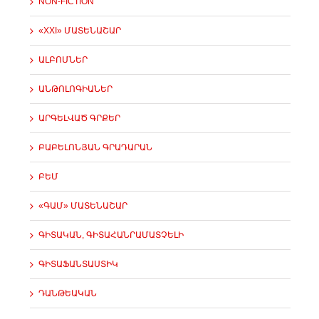
NON-FICTION
«XXI» ՄԱՏԵՆԱՇԱՐ
ԱԼԲՈՄՆԵՐ
ԱՆԹՈԼՈԳԻԱՆԵՐ
ԱՐԳԵԼՎԱԾ ԳՐՔԵՐ
ԲԱԲԵԼՈՆՅԱՆ ԳՐԱԴԱՐԱՆ
ԲԵՄ
«ԳԱՄ» ՄԱՏԵՆԱՇԱՐ
ԳԻՏԱԿԱՆ, ԳԻՏԱՀԱՆՐԱՄԱՏՉԵԼԻ
ԳԻՏԱՖԱՆՏԱՍՏԻԿ
ԴԱՆԹԵԱԿԱՆ