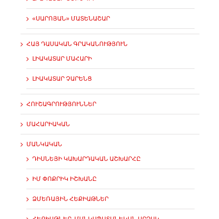
«ՍԱՐՈՅԱՆ» ՄԱՏԵՆԱՇԱՐ
ՀԱՅ ԴԱՍԱԿԱՆ ԳՐԱԿԱՆՈՒԹՅՈՒՆ
ԼԻԱԿԱՏԱՐ ՄԱՀԱՐԻ
ԼԻԱԿԱՏԱՐ ՉԱՐԵՆՑ
ՀՈՒՇԱԳՐՈՒԹՅՈՒՆՆԵՐ
ՄԱՀԱՐԻԱԿԱՆ
ՄԱՆԿԱԿԱՆ
ԴԻՍՆԵՅԻ ԿԱԽԱՐԴԱԿԱՆ ԱՇԽԱՐՀԸ
ԻՄ ՓՈՔՐԻԿ ԻՇԽԱՆԸ
ՁՄԵՌԱՅԻՆ ՀԵՔԻԱԹՆԵՐ