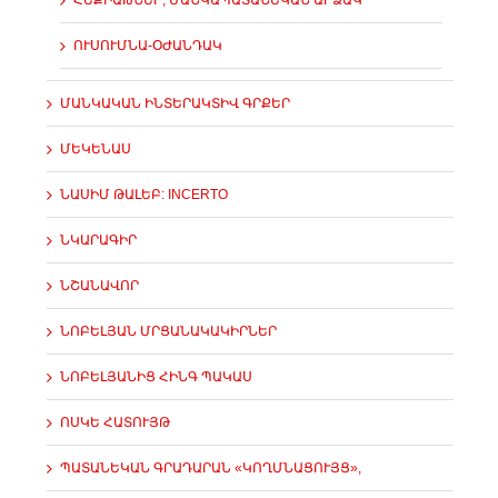
ՀԵՔԻԱԹՆԵՐ, ՄԱՆԿԱՊԱՏԱՆԵԿԱՆ ԱՐՁԱԿ
ՈՒՍՈՒՄՆԱ-ՕԺԱՆԴԱԿ
ՄԱՆԿԱԿԱՆ ԻՆՏԵՐԱԿՏԻՎ ԳՐՔԵՐ
ՄԵԿԵՆԱՍ
ՆԱՍԻՄ ԹԱԼԵԲ: INCERTO
ՆԿԱՐԱԳԻՐ
ՆՇԱՆԱՎՈՐ
ՆՈԲԵԼՅԱՆ ՄՐՑԱՆԱԿԱԿԻՐՆԵՐ
ՆՈԲԵԼՅԱՆԻՑ ՀԻՆԳ ՊԱԿԱՍ
ՈՍԿԵ ՀԱՏՈՒՅԹ
ՊԱՏԱՆԵԿԱՆ ԳՐԱԴԱՐԱՆ «ԿՈՂՄՆԱՑՈՒՅՑ»,