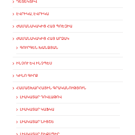
ԴԵՏԵԿՏԻՎ
ԷՎՐԻԿԱ, ԷՎՐԻԿԱ
ԺԱՄԱՆԱԿԱԿԻՑ ՀԱՅ ՊՈԵԶԻԱ
ԺԱՄԱՆԱԿԱԿԻՑ ՀԱՅ ԱՐՁԱԿ
ԳՈՒՐԳԵՆ ԽԱՆՋՅԱՆ
ԻՆՉՈՒ ԵՎ ԻՆՉՊԵՍ
ԿԻՆՈ ԳԻՐՔ
ՀԱՄԱՇԽԱՐՀԱՅԻՆ ԳՐԱԿԱՆՈՒԹՅՈՒՆ
ԼԻԱԿԱՏԱՐ ԴՈՎԼԱԹՈՎ
ԼԻԱԿԱՏԱՐ ԿԱՖԿԱ
ԼԻԱԿԱՏԱՐ ՆԻՑՇԵ
ԼԻԱԿԱՏԱՐ ՇԵՔՍՊԻՐ