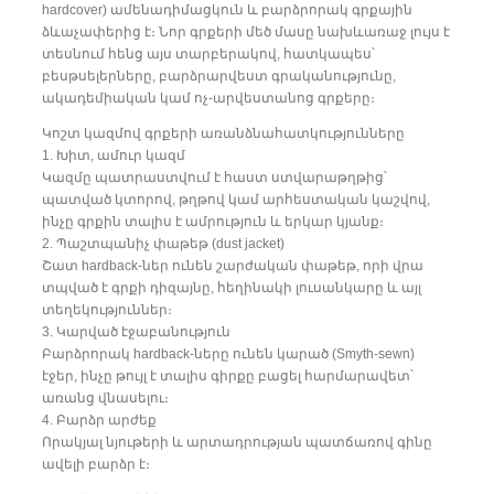
hardcover) ամենադիմացկուն և բարձրորակ գրքային
ձևաչափերից է։ Նոր գրքերի մեծ մասը նախևառաջ լույս է
տեսնում հենց այս տարբերակով, հատկապես՝
բեսթսելերները, բարձրարվեստ գրականությունը,
ակադեմիական կամ ոչ-արվեստանոց գրքերը։
Կոշտ կազմով գրքերի առանձնահատկությունները
1. Խիտ, ամուր կազմ
Կազմը պատրաստվում է հաստ ստվարաթղթից՝
պատված կտորով, թղթով կամ արհեստական կաշվով,
ինչը գրքին տալիս է ամրություն և երկար կյանք։
2. Պաշտպանիչ փաթեթ (dust jacket)
Շատ hardback-ներ ունեն շարժական փաթեթ, որի վրա
տպված է գրքի դիզայնը, հեղինակի լուսանկարը և այլ
տեղեկություններ։
3. Կարված էջաբանություն
Բարձրորակ hardback-ները ունեն կարած (Smyth-sewn)
էջեր, ինչը թույլ է տալիս գիրքը բացել հարմարավետ՝
առանց վնասելու։
4. Բարձր արժեք
Որակյալ նյութերի և արտադրության պատճառով գինը
ավելի բարձր է։