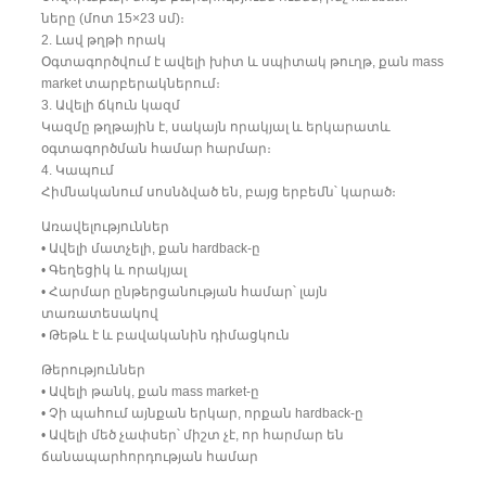
ները (մոտ 15×23 սմ)։
2. Լավ թղթի որակ
Օգտագործվում է ավելի խիտ և սպիտակ թուղթ, քան mass
market տարբերակներում։
3. Ավելի ճկուն կազմ
Կազմը թղթային է, սակայն որակյալ և երկարատև
օգտագործման համար հարմար։
4. Կապում
Հիմնականում սոսնձված են, բայց երբեմն՝ կարած։
Առավելություններ
• Ավելի մատչելի, քան hardback-ը
• Գեղեցիկ և որակյալ
• Հարմար ընթերցանության համար՝ լայն
տառատեսակով
• Թեթև է և բավականին դիմացկուն
Թերություններ
• Ավելի թանկ, քան mass market-ը
• Չի պահում այնքան երկար, որքան hardback-ը
• Ավելի մեծ չափսեր՝ միշտ չէ, որ հարմար են
ճանապարհորդության համար