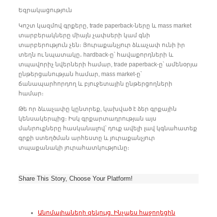
Եզրակացություն
Կոշտ կազմով գրքերը, trade paperback-ները և mass market
տարբերակները միայն չափսերի կամ գնի
տարբերություն չեն։ Յուրաքանչյուր ձևաչափ ունի իր
տեղն ու նպատակը․ hardback-ը՝ հավաքորդների և
տպավորիչ նվերների համար, trade paperback-ը՝ ամենօրյա
ընթերցանության համար, mass market-ը՝
ճանապարհորդող և բյուջետային ընթերցողների
համար։
Թե որ ձևաչափը կընտրեք, կախված է ձեր գրքային
կենսակերպից։ Իսկ գրքարտադրության այս
մանրուքները հասկանալով՝ դուք ավելի լավ կգնահատեք
գրքի ստեղծման արհեստը և յուրաքանչյուր
տպաքանակի յուրահատկությունը։
Share This Story, Choose Your Platform!
Անոմալիաների զեկույց. Ինչպես հաջողեցին