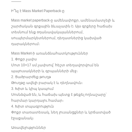
⸻
Ի՞նչ է Mass Market Paperback-ը
Mass market paperback-ը ամենափոքր, ամենամատչելի և
շարժական գրքային ձևաչափն է։ Այս գրքերը հաճախ
տեսնում ենք օդանավակայաններում,
սուպերմարկետներում, դեղատներից կախված
դարակներում։
Mass Market-ի առանձնահատկություններ
1. Փոքր չափս
Մոտ 10×17 սմ չափսով՝ հեշտ տեղավորվում են
պայուսակների և գրպանների մեջ։
2. Ցածրարժեք թուղթ
Թուղթը ավելի բարակ է և դեղնավուն։
3. Խիտ և կիպ կապում
Սոսնձված են, և հաճախ պետք է թեքել ողնաշարը՝
հարմար կարդալու համար։
4. Խիտ տպագրություն
Փոքր տառատեսակ, նեղ լուսանցքներ և կրճատված
էջաքանակ։
Առավելություններ