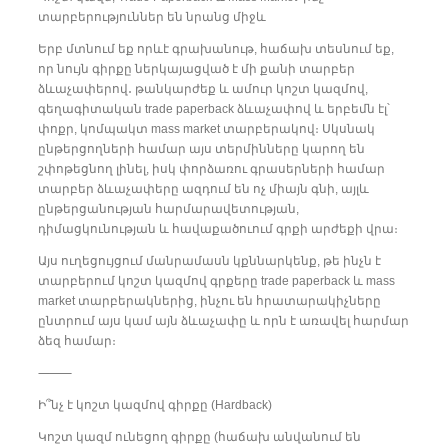
տարբերություններ են նրանց միջև
Երբ մտնում եք որևէ գրախանութ, հաճախ տեսնում եք,
որ նույն գիրքը ներկայացված է մի քանի տարբեր
ձևաչափերով․ թանկարժեք և ամուր կոշտ կազմով,
գեղագիտական trade paperback ձևաչափով և երբեմն էլ՝
փոքր, կոմպակտ mass market տարբերակով։ Սկսնակ
ընթերցողների համար այս տերմինները կարող են
շփոթեցնող լինել, իսկ փորձառու գրասերների համար
տարբեր ձևաչափերը ազդում են ոչ միայն գնի, այլև
ընթերցանության հարմարավետության,
դիմացկունության և հավաքածուում գրքի արժեքի վրա։
Այս ուղեցույցում մանրամասն կքննարկենք, թե ինչն է
տարբերում կոշտ կազմով գրքերը trade paperback և mass
market տարբերակներից, ինչու են հրատարակիչները
ընտրում այս կամ այն ձևաչափը և որն է առավել հարմար
ձեզ համար։
⸻
Ի՞նչ է կոշտ կազմով գիրքը (Hardback)
Կոշտ կազմ ունեցող գիրքը (հաճախ անվանում են