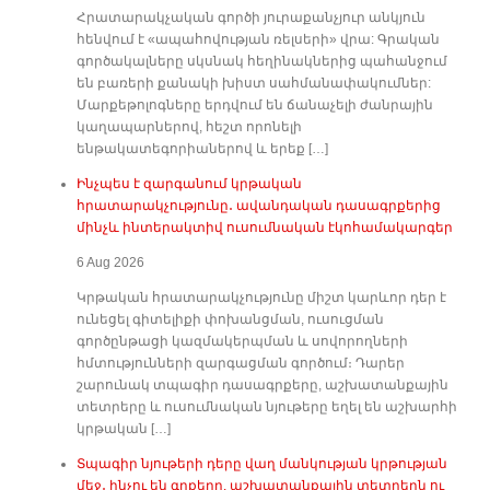
Հրատարակչական գործի յուրաքանչյուր անկյուն
հենվում է «ապահովության ռելսերի» վրա: Գրական
գործակալները սկսնակ հեղինակներից պահանջում
են բառերի քանակի խիստ սահմանափակումներ:
Մարքեթոլոգները երդվում են ճանաչելի ժանրային
կաղապարներով, հեշտ որոնելի
ենթակատեգորիաներով և երեք […]
Ինչպես է զարգանում կրթական
հրատարակչությունը․ ավանդական դասագրքերից
մինչև ինտերակտիվ ուսումնական էկոհամակարգեր
6 Aug 2026
Կրթական հրատարակչությունը միշտ կարևոր դեր է
ունեցել գիտելիքի փոխանցման, ուսուցման
գործընթացի կազմակերպման և սովորողների
հմտությունների զարգացման գործում։ Դարեր
շարունակ տպագիր դասագրքերը, աշխատանքային
տետրերը և ուսումնական նյութերը եղել են աշխարհի
կրթական […]
Տպագիր նյութերի դերը վաղ մանկության կրթության
մեջ․ ինչու են գրքերը, աշխատանքային տետրերն ու