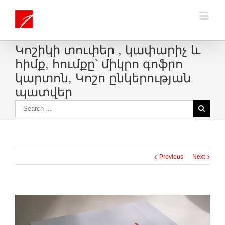
Կոշիկի տուփեր , կափարիչ և
հիմք, հումքը՝ միկրո գոֆրո
կարտոն, Կոշո ընկերության
պատվեր
Previous
Next