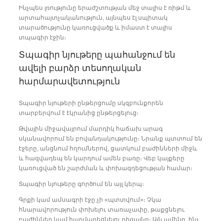
Ինչպես լռությունը երաժշտության մեջ տալիս է ռիթմ և
արտահայտչականություն, այնպես էլ սպիտակ
տարածությունը կառուցվածք և իմաստ է տալիս
տպագիր էջին։
Տպագիր նյութերը պահանջում են
ավելի բարձր տեսողական
հարմարավետություն
Տպագիր նյութերի ընթերցումը սկզբունքորեն
տարբերվում է էկրանից ընթերցելուց։
Թվային միջավայրում մարդիկ հաճախ արագ
սկանավորում են բովանդակությունը։ Նրանք պտտում են
էջերը, անցնում հղումներով, ցատկում բաժինների միջև
և հազվադեպ են կարդում ամեն բառը։ Վեբ կայքերը
կառուցված են շարժման և փոխազդեցության համար։
Տպագիր նյութերը գործում են այլ կերպ։
Գրքի կամ ամսագրի էջը չի «պտտվում»։ Չկա
հնարավորություն փոխելու տառաչափը, թաքցնելու
բաժիններ կամ հարմարեցնելու դիզայնը։ Այն ամենը, ինչ