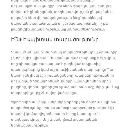
ունի ավելի մեծ նշանակություն, քան թվային
միջավայրում։ Տպագիր նյութերի ֆիզիկական բնույթը
փոխում է ընթերցման, տեղեկատվության ընկալման և
դիզայնի հետ փոխազդեցության ձևը՝ դարձնելով
սպիտակ տարածության ճիշտ օգտագործումը ոչ թե
լրացուցիչ առավելություն, այլ անհրաժեշտություն։
Ի՞նչ է սպիտակ տարածությունը
Չնայած անվանը՝ սպիտակ տարածությունը պարտադիր
չէ, որ լինի սպիտակ։ Դա ցանկացած տարածք է էջի վրա,
որը գիտակցաբար ազատ է թողնված տեքստից,
պատկերներից կամ այլ գրաֆիկական տարրերից։ Դա
կարող են լինել էջի լուսանցքները, պարբերությունների
միջև եղած հեռավորությունները, պատկերների միջև
բացերը, վերնագրերի շուրջ ազատ տարածքները կամ այլ
տարրերի շուրջ ձևավորված «օդը»։
Պրոֆեսիոնալ դիզայներները երբեք չեն դիտում սպիտակ
տարածությունը որպես «անօգտագործված թուղթ»։ Այն
ակտիվ կոմպոզիցիոն տարր է, որը կառուցում է
տեղեկատվությունը և ստեղծում տեսողական
ներդաշնակություն։