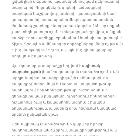
լցված լինի տեքստով, պատկերներով կամ դեկորատիվ
տարրերով։ Գրքույկների, գրքերի, ամսագրերի,
տարեկան հաշվետվությունների, կատալոգների կամ
կորպորատիվ հրապարակումների պատրաստման
ժամանակ շատերը բնազդաբար կարծում են, որ որքան
շատ տեղեկատվություն է տեղադրված էջի վրա, այնքան
բարձր է դրա արժեքը։ Իրականում հաճախ հակառակն է
ճիշտ։ Դիզայնի ամենահզոր գործիքներից մեկը ոչ թե այն
է, ինչ ավելացվում է էջին, այլ այն, ինչ գիտակցաբար
թողնվում է դատարկ։
Այս «դատարկ» տարածքը կոչվում է
սպիտակ
տարածություն
(կամ բացասական տարածություն)։ Այն
արդյունավետ տպագիր դիզայնի ամենակարևոր
բաղադրիչներից մեկն է։ Սպիտակ տարածությունը
բարելավում է ընթեռնելիությունը, ուժեղացնում է
գեղագիտական ընկալումը, ուղղորդում է ընթերցողի
ուշադրությունը և էականորեն ազդում է ինչպես
բովանդակության, այնպես էլ դրա հետևում կանգնած
բրենդի ընկալման վրա։
Թեև սպիտակ տարածությունը կարևոր է բոլոր
հաղորդակցության ձևերում, տպագիր նյութերում այն