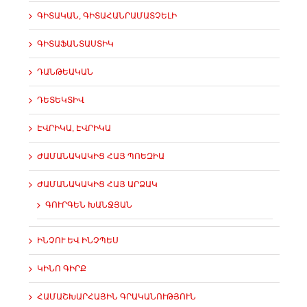
ԳԻՏԱԿԱՆ, ԳԻՏԱՀԱՆՐԱՄԱՏՉԵԼԻ
ԳԻՏԱՖԱՆՏԱՍՏԻԿ
ԴԱՆԹԵԱԿԱՆ
ԴԵՏԵԿՏԻՎ
ԷՎՐԻԿԱ, ԷՎՐԻԿԱ
ԺԱՄԱՆԱԿԱԿԻՑ ՀԱՅ ՊՈԵԶԻԱ
ԺԱՄԱՆԱԿԱԿԻՑ ՀԱՅ ԱՐՁԱԿ
ԳՈՒՐԳԵՆ ԽԱՆՋՅԱՆ
ԻՆՉՈՒ ԵՎ ԻՆՉՊԵՍ
ԿԻՆՈ ԳԻՐՔ
ՀԱՄԱՇԽԱՐՀԱՅԻՆ ԳՐԱԿԱՆՈՒԹՅՈՒՆ