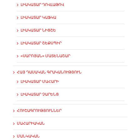
ԼԻԱԿԱՏԱՐ ԴՈՎԼԱԹՈՎ
ԼԻԱԿԱՏԱՐ ԿԱՖԿԱ
ԼԻԱԿԱՏԱՐ ՆԻՑՇԵ
ԼԻԱԿԱՏԱՐ ՇԵՔՍՊԻՐ
«ՍԱՐՈՅԱՆ» ՄԱՏԵՆԱՇԱՐ
ՀԱՅ ԴԱՍԱԿԱՆ ԳՐԱԿԱՆՈՒԹՅՈՒՆ
ԼԻԱԿԱՏԱՐ ՄԱՀԱՐԻ
ԼԻԱԿԱՏԱՐ ՉԱՐԵՆՑ
ՀՈՒՇԱԳՐՈՒԹՅՈՒՆՆԵՐ
ՄԱՀԱՐԻԱԿԱՆ
ՄԱՆԿԱԿԱՆ