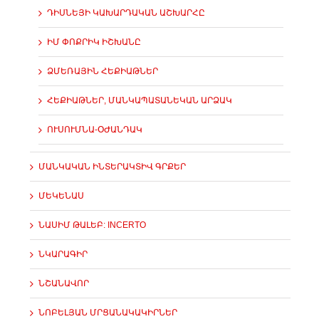
ԴԻՍՆԵՅԻ ԿԱԽԱՐԴԱԿԱՆ ԱՇԽԱՐՀԸ
ԻՄ ՓՈՔՐԻԿ ԻՇԽԱՆԸ
ՁՄԵՌԱՅԻՆ ՀԵՔԻԱԹՆԵՐ
ՀԵՔԻԱԹՆԵՐ, ՄԱՆԿԱՊԱՏԱՆԵԿԱՆ ԱՐՁԱԿ
ՈՒՍՈՒՄՆԱ-ՕԺԱՆԴԱԿ
ՄԱՆԿԱԿԱՆ ԻՆՏԵՐԱԿՏԻՎ ԳՐՔԵՐ
ՄԵԿԵՆԱՍ
ՆԱՍԻՄ ԹԱԼԵԲ: INCERTO
ՆԿԱՐԱԳԻՐ
ՆՇԱՆԱՎՈՐ
ՆՈԲԵԼՅԱՆ ՄՐՑԱՆԱԿԱԿԻՐՆԵՐ