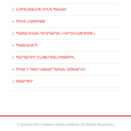
ՆՈԲԵԼՅԱՆԻՑ ՀԻՆԳ ՊԱԿԱՍ
ՈՍԿԵ ՀԱՏՈՒՅԹ
ՊԱՏԱՆԵԿԱՆ ԳՐԱԴԱՐԱՆ «ԿՈՂՄՆԱՑՈՒՅՑ»,
ՊԱՏՄԱՎԵՊ
ՊԱՐՏԱԴԻՐ ԸՆԹԵՐՑԱՆՈՒԹՅՈՒՆ
ՌՈԱԼԴ ԴԱԼԻ ԿԱԽԱՐԴԱԿԱՆ ԱՇԽԱՐՀԸ
ՕՏԱՐԳԻՐ
Copyright 2022 Antares Media Holding | All Rights Reserved |