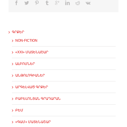
ԳՐՔԵՐ
NON-FICTION
«XXI» ՄԱՏԵՆԱՇԱՐ
ԱԼԲՈՄՆԵՐ
ԱՆԹՈԼՈԳԻԱՆԵՐ
ԱՐԳԵԼՎԱԾ ԳՐՔԵՐ
ԲԱԲԵԼՈՆՅԱՆ ԳՐԱԴԱՐԱՆ
ԲԵՄ
«ԳԱՄ» ՄԱՏԵՆԱՇԱՐ