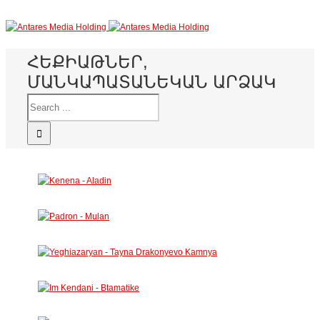
ՀԵՔԻԱԹՆԵՐ,
ՄԱՆԿԱՊԱՏԱՆԵԿԱՆ ԱՐՁԱԿ