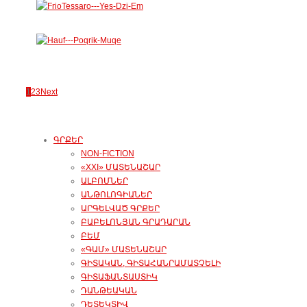
1
2
3
Next
ԳՐՔԵՐ
NON-FICTION
«XXI» ՄԱՏԵՆԱՇԱՐ
ԱԼԲՈՄՆԵՐ
ԱՆԹՈԼՈԳԻԱՆԵՐ
ԱՐԳԵԼՎԱԾ ԳՐՔԵՐ
ԲԱԲԵԼՈՆՅԱՆ ԳՐԱԴԱՐԱՆ
ԲԵՄ
«ԳԱՄ» ՄԱՏԵՆԱՇԱՐ
ԳԻՏԱԿԱՆ, ԳԻՏԱՀԱՆՐԱՄԱՏՉԵԼԻ
ԳԻՏԱՖԱՆՏԱՍՏԻԿ
ԴԱՆԹԵԱԿԱՆ
ԴԵՏԵԿՏԻՎ