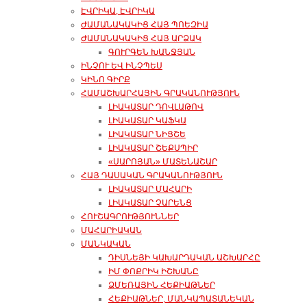
ԷՎՐԻԿԱ, ԷՎՐԻԿԱ
ԺԱՄԱՆԱԿԱԿԻՑ ՀԱՅ ՊՈԵԶԻԱ
ԺԱՄԱՆԱԿԱԿԻՑ ՀԱՅ ԱՐՁԱԿ
ԳՈՒՐԳԵՆ ԽԱՆՋՅԱՆ
ԻՆՉՈՒ ԵՎ ԻՆՉՊԵՍ
ԿԻՆՈ ԳԻՐՔ
ՀԱՄԱՇԽԱՐՀԱՅԻՆ ԳՐԱԿԱՆՈՒԹՅՈՒՆ
ԼԻԱԿԱՏԱՐ ԴՈՎԼԱԹՈՎ
ԼԻԱԿԱՏԱՐ ԿԱՖԿԱ
ԼԻԱԿԱՏԱՐ ՆԻՑՇԵ
ԼԻԱԿԱՏԱՐ ՇԵՔՍՊԻՐ
«ՍԱՐՈՅԱՆ» ՄԱՏԵՆԱՇԱՐ
ՀԱՅ ԴԱՍԱԿԱՆ ԳՐԱԿԱՆՈՒԹՅՈՒՆ
ԼԻԱԿԱՏԱՐ ՄԱՀԱՐԻ
ԼԻԱԿԱՏԱՐ ՉԱՐԵՆՑ
ՀՈՒՇԱԳՐՈՒԹՅՈՒՆՆԵՐ
ՄԱՀԱՐԻԱԿԱՆ
ՄԱՆԿԱԿԱՆ
ԴԻՍՆԵՅԻ ԿԱԽԱՐԴԱԿԱՆ ԱՇԽԱՐՀԸ
ԻՄ ՓՈՔՐԻԿ ԻՇԽԱՆԸ
ՁՄԵՌԱՅԻՆ ՀԵՔԻԱԹՆԵՐ
ՀԵՔԻԱԹՆԵՐ, ՄԱՆԿԱՊԱՏԱՆԵԿԱՆ