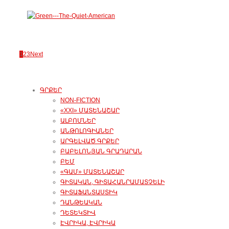
1
2
3
Next
ԳՐՔԵՐ
NON-FICTION
«XXI» ՄԱՏԵՆԱՇԱՐ
ԱԼԲՈՄՆԵՐ
ԱՆԹՈԼՈԳԻԱՆԵՐ
ԱՐԳԵԼՎԱԾ ԳՐՔԵՐ
ԲԱԲԵԼՈՆՅԱՆ ԳՐԱԴԱՐԱՆ
ԲԵՄ
«ԳԱՄ» ՄԱՏԵՆԱՇԱՐ
ԳԻՏԱԿԱՆ, ԳԻՏԱՀԱՆՐԱՄԱՏՉԵԼԻ
ԳԻՏԱՖԱՆՏԱՍՏԻԿ
ԴԱՆԹԵԱԿԱՆ
ԴԵՏԵԿՏԻՎ
ԷՎՐԻԿԱ, ԷՎՐԻԿԱ