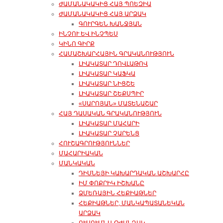
ԺԱՄԱՆԱԿԱԿԻՑ ՀԱՅ ՊՈԵԶԻԱ
ԺԱՄԱՆԱԿԱԿԻՑ ՀԱՅ ԱՐՁԱԿ
ԳՈՒՐԳԵՆ ԽԱՆՋՅԱՆ
ԻՆՉՈՒ ԵՎ ԻՆՉՊԵՍ
ԿԻՆՈ ԳԻՐՔ
ՀԱՄԱՇԽԱՐՀԱՅԻՆ ԳՐԱԿԱՆՈՒԹՅՈՒՆ
ԼԻԱԿԱՏԱՐ ԴՈՎԼԱԹՈՎ
ԼԻԱԿԱՏԱՐ ԿԱՖԿԱ
ԼԻԱԿԱՏԱՐ ՆԻՑՇԵ
ԼԻԱԿԱՏԱՐ ՇԵՔՍՊԻՐ
«ՍԱՐՈՅԱՆ» ՄԱՏԵՆԱՇԱՐ
ՀԱՅ ԴԱՍԱԿԱՆ ԳՐԱԿԱՆՈՒԹՅՈՒՆ
ԼԻԱԿԱՏԱՐ ՄԱՀԱՐԻ
ԼԻԱԿԱՏԱՐ ՉԱՐԵՆՑ
ՀՈՒՇԱԳՐՈՒԹՅՈՒՆՆԵՐ
ՄԱՀԱՐԻԱԿԱՆ
ՄԱՆԿԱԿԱՆ
ԴԻՍՆԵՅԻ ԿԱԽԱՐԴԱԿԱՆ ԱՇԽԱՐՀԸ
ԻՄ ՓՈՔՐԻԿ ԻՇԽԱՆԸ
ՁՄԵՌԱՅԻՆ ՀԵՔԻԱԹՆԵՐ
ՀԵՔԻԱԹՆԵՐ, ՄԱՆԿԱՊԱՏԱՆԵԿԱՆ
ԱՐՁԱԿ