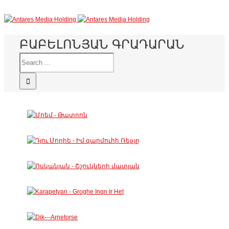
ԲԱԲԵԼՈՆՅԱՆ ԳՐԱԴԱՐԱՆ