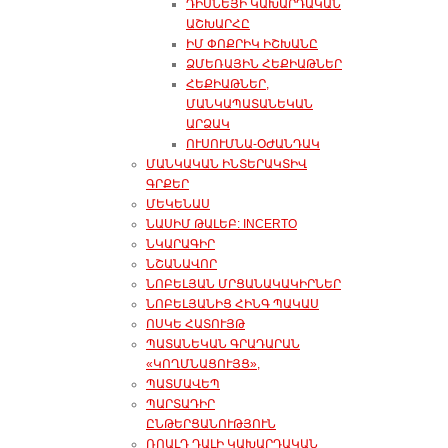
ԴԻՍՆԵՅԻ ԿԱԽԱՐԴԱԿԱՆ
ԱՇԽԱՐՀԸ
ԻՄ ՓՈՔՐԻԿ ԻՇԽԱՆԸ
ՁՄԵՌԱՅԻՆ ՀԵՔԻԱԹՆԵՐ
ՀԵՔԻԱԹՆԵՐ,
ՄԱՆԿԱՊԱՏԱՆԵԿԱՆ
ԱՐՁԱԿ
ՈՒՍՈՒՄՆԱ-ՕԺԱՆԴԱԿ
ՄԱՆԿԱԿԱՆ ԻՆՏԵՐԱԿՏԻՎ
ԳՐՔԵՐ
ՄԵԿԵՆԱՍ
ՆԱՍԻՄ ԹԱԼԵԲ: INCERTO
ՆԿԱՐԱԳԻՐ
ՆՇԱՆԱՎՈՐ
ՆՈԲԵԼՅԱՆ ՄՐՑԱՆԱԿԱԿԻՐՆԵՐ
ՆՈԲԵԼՅԱՆԻՑ ՀԻՆԳ ՊԱԿԱՍ
ՈՍԿԵ ՀԱՏՈՒՅԹ
ՊԱՏԱՆԵԿԱՆ ԳՐԱԴԱՐԱՆ
«ԿՈՂՄՆԱՑՈՒՅՑ»,
ՊԱՏՄԱՎԵՊ
ՊԱՐՏԱԴԻՐ
ԸՆԹԵՐՑԱՆՈՒԹՅՈՒՆ
ՌՈԱԼԴ ԴԱԼԻ ԿԱԽԱՐԴԱԿԱՆ