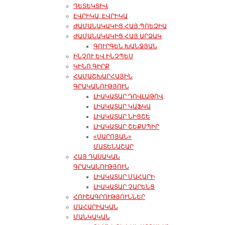
ԴԵՏԵԿՏԻՎ
ԷՎՐԻԿԱ, ԷՎՐԻԿԱ
ԺԱՄԱՆԱԿԱԿԻՑ ՀԱՅ ՊՈԵԶԻԱ
ԺԱՄԱՆԱԿԱԿԻՑ ՀԱՅ ԱՐՁԱԿ
ԳՈՒՐԳԵՆ ԽԱՆՋՅԱՆ
ԻՆՉՈՒ ԵՎ ԻՆՉՊԵՍ
ԿԻՆՈ ԳԻՐՔ
ՀԱՄԱՇԽԱՐՀԱՅԻՆ
ԳՐԱԿԱՆՈՒԹՅՈՒՆ
ԼԻԱԿԱՏԱՐ ԴՈՎԼԱԹՈՎ
ԼԻԱԿԱՏԱՐ ԿԱՖԿԱ
ԼԻԱԿԱՏԱՐ ՆԻՑՇԵ
ԼԻԱԿԱՏԱՐ ՇԵՔՍՊԻՐ
«ՍԱՐՈՅԱՆ»
ՄԱՏԵՆԱՇԱՐ
ՀԱՅ ԴԱՍԱԿԱՆ
ԳՐԱԿԱՆՈՒԹՅՈՒՆ
ԼԻԱԿԱՏԱՐ ՄԱՀԱՐԻ
ԼԻԱԿԱՏԱՐ ՉԱՐԵՆՑ
ՀՈՒՇԱԳՐՈՒԹՅՈՒՆՆԵՐ
ՄԱՀԱՐԻԱԿԱՆ
ՄԱՆԿԱԿԱՆ