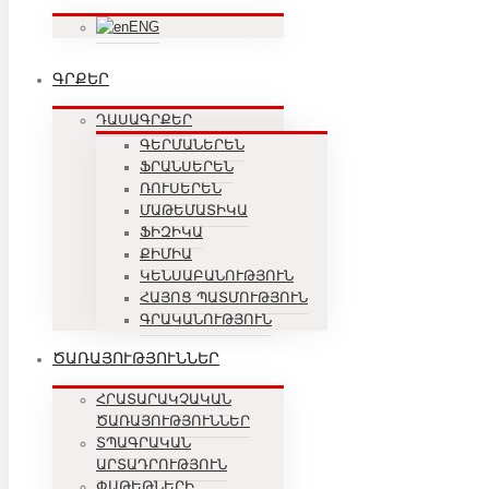
ENG
ԳՐՔԵՐ
ԴԱՍԱԳՐՔԵՐ
ԳԵՐՄԱՆԵՐԵՆ
ՖՐԱՆՍԵՐԵՆ
ՌՈՒՍԵՐԵՆ
ՄԱԹԵՄԱՏԻԿԱ
ՖԻԶԻԿԱ
ՔԻՄԻԱ
ԿԵՆՍԱԲԱՆՈՒԹՅՈՒՆ
ՀԱՅՈՑ ՊԱՏՄՈՒԹՅՈՒՆ
ԳՐԱԿԱՆՈՒԹՅՈՒՆ
ԾԱՌԱՅՈՒԹՅՈՒՆՆԵՐ
ՀՐԱՏԱՐԱԿՉԱԿԱՆ
ԾԱՌԱՅՈՒԹՅՈՒՆՆԵՐ
ՏՊԱԳՐԱԿԱՆ
ԱՐՏԱԴՐՈՒԹՅՈՒՆ
ՓԱԹԵԹՆԵՐԻ