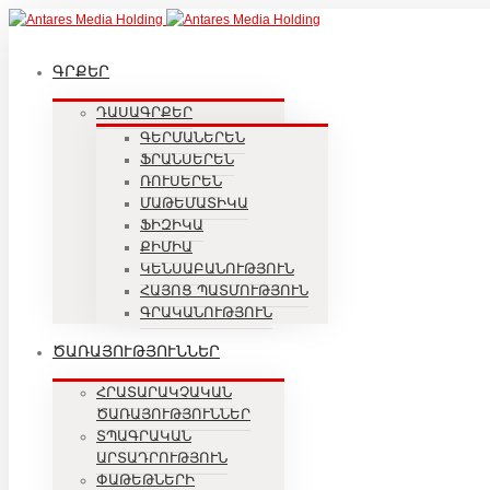
ԳՐՔԵՐ
ԴԱՍԱԳՐՔԵՐ
ԳԵՐՄԱՆԵՐԵՆ
ՖՐԱՆՍԵՐԵՆ
ՌՈՒՍԵՐԵՆ
ՄԱԹԵՄԱՏԻԿԱ
ՖԻԶԻԿԱ
ՔԻՄԻԱ
ԿԵՆՍԱԲԱՆՈՒԹՅՈՒՆ
ՀԱՅՈՑ ՊԱՏՄՈՒԹՅՈՒՆ
ԳՐԱԿԱՆՈՒԹՅՈՒՆ
ԾԱՌԱՅՈՒԹՅՈՒՆՆԵՐ
ՀՐԱՏԱՐԱԿՉԱԿԱՆ
ԾԱՌԱՅՈՒԹՅՈՒՆՆԵՐ
ՏՊԱԳՐԱԿԱՆ
ԱՐՏԱԴՐՈՒԹՅՈՒՆ
ՓԱԹԵԹՆԵՐԻ