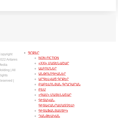
ԳՐՔԵՐ
opyright
NON-FICTION
022 Antares
«XXI» ՄԱՏԵՆԱՇԱՐ
Media
ԱԼԲՈՄՆԵՐ
olding | All
ԱՆԹՈԼՈԳԻԱՆԵՐ
ights
ԱՐԳԵԼՎԱԾ ԳՐՔԵՐ
eserved |
ԲԱԲԵԼՈՆՅԱՆ ԳՐԱԴԱՐԱՆ
ԲԵՄ
«ԳԱՄ» ՄԱՏԵՆԱՇԱՐ
ԳԻՏԱԿԱՆ,
ԳԻՏԱՀԱՆՐԱՄԱՏՉԵԼԻ
ԳԻՏԱՖԱՆՏԱՍՏԻԿ
ԴԱՆԹԵԱԿԱՆ