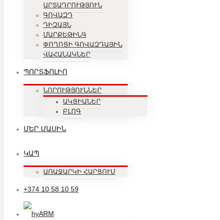
ԱՐՏԱԴՐՈՒԹՅՈՒՆ
ԳՈՎԱԶԴ
ԴԻԶԱՅՆ
ՄԱՐՔԵԹԻՆԳ
ՓՈՂՈՑԻ ԳՈՎԱԶԴԱՅԻՆ
ՎԱՀԱՆԱԿՆԵՐ
ՊՈՐՏՖՈԼԻՈ
ՆՈՐՈՒԹՅՈՒՆՆԵՐ
ԱԿՑԻԱՆԵՐ
ԲԼՈԳ
ՄԵՐ ՄԱՍԻՆ
ԿԱՊ
ԱՌԱՋԱՐԿԻ ՀԱՐՑՈՒՄ
+374 10 58 10 59
ARM