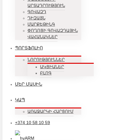
ԱՐՏԱԴՐՈՒԹՅՈՒՆ
ԳՈՎԱԶԴ
ԴԻԶԱՅՆ
ՄԱՐՔԵԹԻՆԳ
ՓՈՂՈՑԻ ԳՈՎԱԶԴԱՅԻՆ
ՎԱՀԱՆԱԿՆԵՐ
ՊՈՐՏՖՈԼԻՈ
ՆՈՐՈՒԹՅՈՒՆՆԵՐ
ԱԿՑԻԱՆԵՐ
ԲԼՈԳ
ՄԵՐ ՄԱՍԻՆ
ԿԱՊ
ԱՌԱՋԱՐԿԻ ՀԱՐՑՈՒՄ
+374 10 58 10 59
ARM