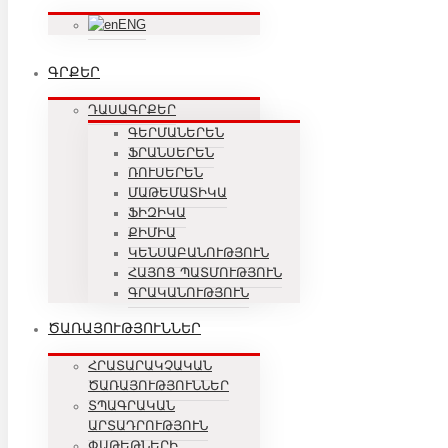
ENG
ԳՐՔԵՐ
ԴԱՍԱԳՐՔԵՐ
ԳԵՐՄԱՆԵՐԵՆ
ՖՐԱՆՍԵՐԵՆ
ՌՈՒՍԵՐԵՆ
ՄԱԹԵՄԱՏԻԿԱ
ՖԻԶԻԿԱ
ՔԻՄԻԱ
ԿԵՆՍԱԲԱՆՈՒԹՅՈՒՆ
ՀԱՅՈՑ ՊԱՏՄՈՒԹՅՈՒՆ
ԳՐԱԿԱՆՈՒԹՅՈՒՆ
ԾԱՌԱՅՈՒԹՅՈՒՆՆԵՐ
ՀՐԱՏԱՐԱԿՉԱԿԱՆ
ԾԱՌԱՅՈՒԹՅՈՒՆՆԵՐ
ՏՊԱԳՐԱԿԱՆ
ԱՐՏԱԴՐՈՒԹՅՈՒՆ
ՓԱԹԵԹՆԵՐԻ