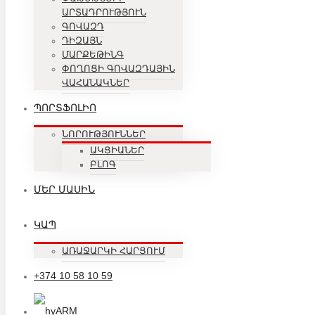
ԱՐՏԱԴՐՈՒԹՅՈՒՆ
ԳՈՎԱԶԴ
ԴԻԶԱՅՆ
ՄԱՐՔԵԹԻՆԳ
ՓՈՂՈՑԻ ԳՈՎԱԶԴԱՅԻՆ
ՎԱՀԱՆԱԿՆԵՐ
ՊՈՐՏՖՈԼԻՈ
ՆՈՐՈՒԹՅՈՒՆՆԵՐ
ԱԿՑԻԱՆԵՐ
ԲԼՈԳ
ՄԵՐ ՄԱՍԻՆ
ԿԱՊ
ԱՌԱՋԱՐԿԻ ՀԱՐՑՈՒՄ
+374 10 58 10 59
ARM