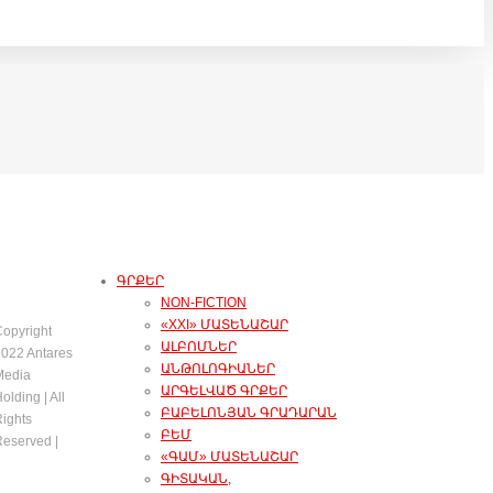
ԳՐՔԵՐ
NON-FICTION
«XXI» ՄԱՏԵՆԱՇԱՐ
opyright
ԱԼԲՈՄՆԵՐ
022 Antares
ԱՆԹՈԼՈԳԻԱՆԵՐ
Media
ԱՐԳԵԼՎԱԾ ԳՐՔԵՐ
olding | All
ԲԱԲԵԼՈՆՅԱՆ ԳՐԱԴԱՐԱՆ
ights
ԲԵՄ
eserved |
«ԳԱՄ» ՄԱՏԵՆԱՇԱՐ
ԳԻՏԱԿԱՆ,