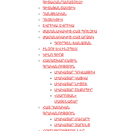
ԳԻՏԱՀԱՆՐԱՄԱՏՉԵԼԻ
ԳԻՏԱՖԱՆՏԱՍՏԻԿ
ԴԱՆԹԵԱԿԱՆ
ԴԵՏԵԿՏԻՎ
ԷՎՐԻԿԱ, ԷՎՐԻԿԱ
ԺԱՄԱՆԱԿԱԿԻՑ ՀԱՅ ՊՈԵԶԻԱ
ԺԱՄԱՆԱԿԱԿԻՑ ՀԱՅ ԱՐՁԱԿ
ԳՈՒՐԳԵՆ ԽԱՆՋՅԱՆ
ԻՆՉՈՒ ԵՎ ԻՆՉՊԵՍ
ԿԻՆՈ ԳԻՐՔ
ՀԱՄԱՇԽԱՐՀԱՅԻՆ
ԳՐԱԿԱՆՈՒԹՅՈՒՆ
ԼԻԱԿԱՏԱՐ ԴՈՎԼԱԹՈՎ
ԼԻԱԿԱՏԱՐ ԿԱՖԿԱ
ԼԻԱԿԱՏԱՐ ՆԻՑՇԵ
ԼԻԱԿԱՏԱՐ ՇԵՔՍՊԻՐ
«ՍԱՐՈՅԱՆ»
ՄԱՏԵՆԱՇԱՐ
ՀԱՅ ԴԱՍԱԿԱՆ
ԳՐԱԿԱՆՈՒԹՅՈՒՆ
ԼԻԱԿԱՏԱՐ ՄԱՀԱՐԻ
ԼԻԱԿԱՏԱՐ ՉԱՐԵՆՑ
ՀՈՒՇԱԳՐՈՒԹՅՈՒՆՆԵՐ