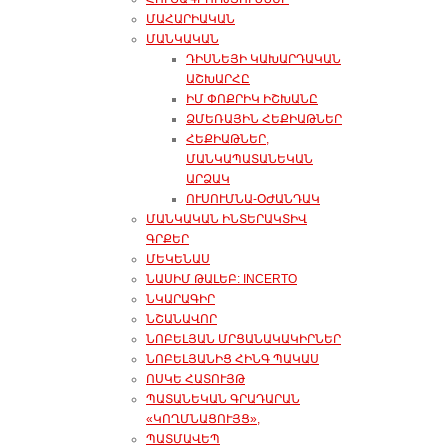
ՄԱՀԱՐԻԱԿԱՆ
ՄԱՆԿԱԿԱՆ
ԴԻՍՆԵՅԻ ԿԱԽԱՐԴԱԿԱՆ
ԱՇԽԱՐՀԸ
ԻՄ ՓՈՔՐԻԿ ԻՇԽԱՆԸ
ՁՄԵՌԱՅԻՆ ՀԵՔԻԱԹՆԵՐ
ՀԵՔԻԱԹՆԵՐ,
ՄԱՆԿԱՊԱՏԱՆԵԿԱՆ
ԱՐՁԱԿ
ՈՒՍՈՒՄՆԱ-ՕԺԱՆԴԱԿ
ՄԱՆԿԱԿԱՆ ԻՆՏԵՐԱԿՏԻՎ
ԳՐՔԵՐ
ՄԵԿԵՆԱՍ
ՆԱՍԻՄ ԹԱԼԵԲ: INCERTO
ՆԿԱՐԱԳԻՐ
ՆՇԱՆԱՎՈՐ
ՆՈԲԵԼՅԱՆ ՄՐՑԱՆԱԿԱԿԻՐՆԵՐ
ՆՈԲԵԼՅԱՆԻՑ ՀԻՆԳ ՊԱԿԱՍ
ՈՍԿԵ ՀԱՏՈՒՅԹ
ՊԱՏԱՆԵԿԱՆ ԳՐԱԴԱՐԱՆ
«ԿՈՂՄՆԱՑՈՒՅՑ»,
ՊԱՏՄԱՎԵՊ