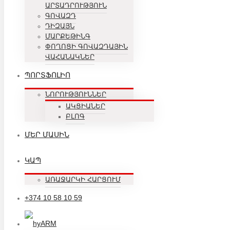
ԱՐՏԱԴՐՈՒԹՅՈՒՆ
ԳՈՎԱԶԴ
ԴԻԶԱՅՆ
ՄԱՐՔԵԹԻՆԳ
ՓՈՂՈՑԻ ԳՈՎԱԶԴԱՅԻՆ
ՎԱՀԱՆԱԿՆԵՐ
ՊՈՐՏՖՈԼԻՈ
ՆՈՐՈՒԹՅՈՒՆՆԵՐ
ԱԿՑԻԱՆԵՐ
ԲԼՈԳ
ՄԵՐ ՄԱՍԻՆ
ԿԱՊ
ԱՌԱՋԱՐԿԻ ՀԱՐՑՈՒՄ
+374 10 58 10 59
ARM