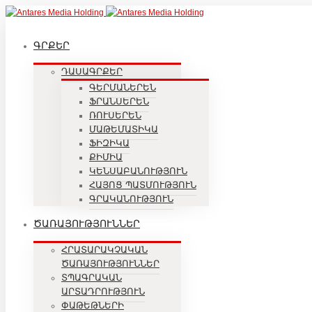
ԳՐՔԵՐ
ԴԱՍԱԳՐՔԵՐ
ԳԵՐՄԱՆԵՐԵՆ
ՖՐԱՆՍԵՐԵՆ
ՌՈՒՍԵՐԵՆ
ՄԱԹԵՄԱՏԻԿԱ
ՖԻԶԻԿԱ
ՔԻՄԻԱ
ԿԵՆՍԱԲԱՆՈՒԹՅՈՒՆ
ՀԱՅՈՑ ՊԱՏՄՈՒԹՅՈՒՆ
ԳՐԱԿԱՆՈՒԹՅՈՒՆ
ԾԱՌԱՅՈՒԹՅՈՒՆՆԵՐ
ՀՐԱՏԱՐԱԿՉԱԿԱՆ
ԾԱՌԱՅՈՒԹՅՈՒՆՆԵՐ
ՏՊԱԳՐԱԿԱՆ
ԱՐՏԱԴՐՈՒԹՅՈՒՆ
ՓԱԹԵԹՆԵՐԻ