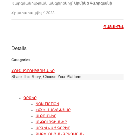
Թարգմանությունն անգլերենից՝
Արմինե Գևորգյանի
Հրատարակվել է՝ 2023
ՊԱՏՎԻՐԵԼ
Details
Categories:
ՀՈՒՇԱԳՐՈՒԹՅՈՒՆՆԵՐ
Share This Story, Choose Your Platform!
ԳՐՔԵՐ
NON-FICTION
«XXI» ՄԱՏԵՆԱՇԱՐ
ԱԼԲՈՄՆԵՐ
ԱՆԹՈԼՈԳԻԱՆԵՐ
ԱՐԳԵԼՎԱԾ ԳՐՔԵՐ
ԲԱԲԵԼՈՆՅԱՆ ԳՐԱԴԱՐԱՆ