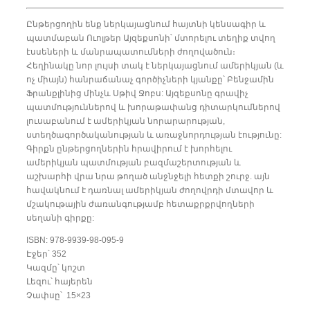
Ընթերցողին ենք ներկայացնում հայտնի կենսագիր և
պատմաբան Ուոլթեր Այզեքսոնի՝ մտորելու տեղիք տվող
էսսեների և մանրապատումների ժողովածուն։
Հեղինակը նոր լույսի տակ է ներկայացնում ամերիկյան (և
ոչ միայն) հանրաճանաչ գործիչների կյանքը՝ Բենջամին
Ֆրանքլինից մինչև Սթիվ Ջոբս: Այզեքսոնը գրավիչ
պատմություններով և խորաթափանց դիտարկումներով
լուսաբանում է ամերիկյան նորարարության,
ստեղծագործականության և առաջնորդության էությունը:
Գիրքն ընթերցողներին հրավիրում է խորհելու
ամերիկյան պատմության բազմաշերտության և
աշխարհի վրա նրա թողած անջնջելի հետքի շուրջ. այն
հավակնում է դառնալ ամերիկյան ժողովրդի մտավոր և
մշակութային ժառանգությամբ հետաքրքրվողների
սեղանի գիրքը:
ISBN: 978-9939-98-095-9
Էջեր՝ 352
Կազմը՝ կոշտ
Լեզու՝ հայերեն
Չափսը՝ 15×23