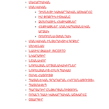
ՄԱՀԱՐԻԱԿԱՆ
ՄԱՆԿԱԿԱՆ
ԴԻՍՆԵՅԻ ԿԱԽԱՐԴԱԿԱՆ ԱՇԽԱՐՀԸ
ԻՄ ՓՈՔՐԻԿ ԻՇԽԱՆԸ
ՁՄԵՌԱՅԻՆ ՀԵՔԻԱԹՆԵՐ
ՀԵՔԻԱԹՆԵՐ, ՄԱՆԿԱՊԱՏԱՆԵԿԱՆ
ԱՐՁԱԿ
ՈՒՍՈՒՄՆԱ-ՕԺԱՆԴԱԿ
ՄԱՆԿԱԿԱՆ ԻՆՏԵՐԱԿՏԻՎ ԳՐՔԵՐ
ՄԵԿԵՆԱՍ
ՆԱՍԻՄ ԹԱԼԵԲ: INCERTO
ՆԿԱՐԱԳԻՐ
ՆՇԱՆԱՎՈՐ
ՆՈԲԵԼՅԱՆ ՄՐՑԱՆԱԿԱԿԻՐՆԵՐ
ՆՈԲԵԼՅԱՆԻՑ ՀԻՆԳ ՊԱԿԱՍ
ՈՍԿԵ ՀԱՏՈՒՅԹ
ՊԱՏԱՆԵԿԱՆ ԳՐԱԴԱՐԱՆ «ԿՈՂՄՆԱՑՈՒՅՑ»,
ՊԱՏՄԱՎԵՊ
ՊԱՐՏԱԴԻՐ ԸՆԹԵՐՑԱՆՈՒԹՅՈՒՆ
ՌՈԱԼԴ ԴԱԼԻ ԿԱԽԱՐԴԱԿԱՆ ԱՇԽԱՐՀԸ
ՕՏԱՐԳԻՐ