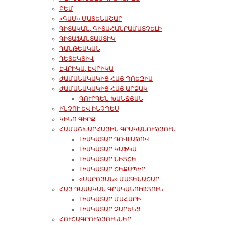
ԲԵՄ
«ԳԱՄ» ՄԱՏԵՆԱՇԱՐ
ԳԻՏԱԿԱՆ, ԳԻՏԱՀԱՆՐԱՄԱՏՉԵԼԻ
ԳԻՏԱՖԱՆՏԱՍՏԻԿ
ԴԱՆԹԵԱԿԱՆ
ԴԵՏԵԿՏԻՎ
ԷՎՐԻԿԱ, ԷՎՐԻԿԱ
ԺԱՄԱՆԱԿԱԿԻՑ ՀԱՅ ՊՈԵԶԻԱ
ԺԱՄԱՆԱԿԱԿԻՑ ՀԱՅ ԱՐՁԱԿ
ԳՈՒՐԳԵՆ ԽԱՆՋՅԱՆ
ԻՆՉՈՒ ԵՎ ԻՆՉՊԵՍ
ԿԻՆՈ ԳԻՐՔ
ՀԱՄԱՇԽԱՐՀԱՅԻՆ ԳՐԱԿԱՆՈՒԹՅՈՒՆ
ԼԻԱԿԱՏԱՐ ԴՈՎԼԱԹՈՎ
ԼԻԱԿԱՏԱՐ ԿԱՖԿԱ
ԼԻԱԿԱՏԱՐ ՆԻՑՇԵ
ԼԻԱԿԱՏԱՐ ՇԵՔՍՊԻՐ
«ՍԱՐՈՅԱՆ» ՄԱՏԵՆԱՇԱՐ
ՀԱՅ ԴԱՍԱԿԱՆ ԳՐԱԿԱՆՈՒԹՅՈՒՆ
ԼԻԱԿԱՏԱՐ ՄԱՀԱՐԻ
ԼԻԱԿԱՏԱՐ ՉԱՐԵՆՑ
ՀՈՒՇԱԳՐՈՒԹՅՈՒՆՆԵՐ