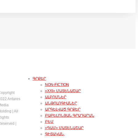
ԳՐՔԵՐ
NON-FICTION
«XXI» ՄԱՏԵՆԱՇԱՐ
opyright
ԱԼԲՈՄՆԵՐ
022 Antares
ԱՆԹՈԼՈԳԻԱՆԵՐ
Media
ԱՐԳԵԼՎԱԾ ԳՐՔԵՐ
olding | All
ԲԱԲԵԼՈՆՅԱՆ ԳՐԱԴԱՐԱՆ
ights
ԲԵՄ
eserved |
«ԳԱՄ» ՄԱՏԵՆԱՇԱՐ
ԳԻՏԱԿԱՆ,