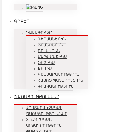
ENG
ԳՐՔԵՐ
ԴԱՍԱԳՐՔԵՐ
ԳԵՐՄԱՆԵՐԵՆ
ՖՐԱՆՍԵՐԵՆ
ՌՈՒՍԵՐԵՆ
ՄԱԹԵՄԱՏԻԿԱ
ՖԻԶԻԿԱ
ՔԻՄԻԱ
ԿԵՆՍԱԲԱՆՈՒԹՅՈՒՆ
ՀԱՅՈՑ ՊԱՏՄՈՒԹՅՈՒՆ
ԳՐԱԿԱՆՈՒԹՅՈՒՆ
ԾԱՌԱՅՈՒԹՅՈՒՆՆԵՐ
ՀՐԱՏԱՐԱԿՉԱԿԱՆ
ԾԱՌԱՅՈՒԹՅՈՒՆՆԵՐ
ՏՊԱԳՐԱԿԱՆ
ԱՐՏԱԴՐՈՒԹՅՈՒՆ
ՓԱԹԵԹՆԵՐԻ