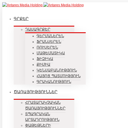
ԳՐՔԵՐ
ԴԱՍԱԳՐՔԵՐ
ԳԵՐՄԱՆԵՐԵՆ
ՖՐԱՆՍԵՐԵՆ
ՌՈՒՍԵՐԵՆ
ՄԱԹԵՄԱՏԻԿԱ
ՖԻԶԻԿԱ
ՔԻՄԻԱ
ԿԵՆՍԱԲԱՆՈՒԹՅՈՒՆ
ՀԱՅՈՑ ՊԱՏՄՈՒԹՅՈՒՆ
ԳՐԱԿԱՆՈՒԹՅՈՒՆ
ԾԱՌԱՅՈՒԹՅՈՒՆՆԵՐ
ՀՐԱՏԱՐԱԿՉԱԿԱՆ
ԾԱՌԱՅՈՒԹՅՈՒՆՆԵՐ
ՏՊԱԳՐԱԿԱՆ
ԱՐՏԱԴՐՈՒԹՅՈՒՆ
ՓԱԹԵԹՆԵՐԻ