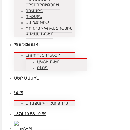
ԱՐՏԱԴՐՈՒԹՅՈՒՆ
ԳՈՎԱԶԴ
ԴԻԶԱՅՆ
ՄԱՐՔԵԹԻՆԳ
ՓՈՂՈՑԻ ԳՈՎԱԶԴԱՅԻՆ
ՎԱՀԱՆԱԿՆԵՐ
ՊՈՐՏՖՈԼԻՈ
ՆՈՐՈՒԹՅՈՒՆՆԵՐ
ԱԿՑԻԱՆԵՐ
ԲԼՈԳ
ՄԵՐ ՄԱՍԻՆ
ԿԱՊ
ԱՌԱՋԱՐԿԻ ՀԱՐՑՈՒՄ
+374 10 58 10 59
ARM