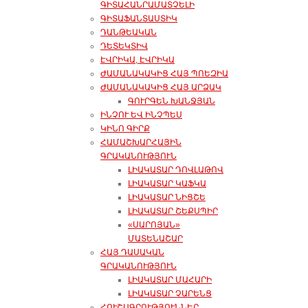
ԳԻՏԱՀԱՆՐԱՄԱՏՉԵԼԻ
ԳԻՏԱՖԱՆՏԱՍՏԻԿ
ԴԱՆԹԵԱԿԱՆ
ԴԵՏԵԿՏԻՎ
ԷՎՐԻԿԱ, ԷՎՐԻԿԱ
ԺԱՄԱՆԱԿԱԿԻՑ ՀԱՅ ՊՈԵԶԻԱ
ԺԱՄԱՆԱԿԱԿԻՑ ՀԱՅ ԱՐՁԱԿ
ԳՈՒՐԳԵՆ ԽԱՆՋՅԱՆ
ԻՆՉՈՒ ԵՎ ԻՆՉՊԵՍ
ԿԻՆՈ ԳԻՐՔ
ՀԱՄԱՇԽԱՐՀԱՅԻՆ
ԳՐԱԿԱՆՈՒԹՅՈՒՆ
ԼԻԱԿԱՏԱՐ ԴՈՎԼԱԹՈՎ
ԼԻԱԿԱՏԱՐ ԿԱՖԿԱ
ԼԻԱԿԱՏԱՐ ՆԻՑՇԵ
ԼԻԱԿԱՏԱՐ ՇԵՔՍՊԻՐ
«ՍԱՐՈՅԱՆ»
ՄԱՏԵՆԱՇԱՐ
ՀԱՅ ԴԱՍԱԿԱՆ
ԳՐԱԿԱՆՈՒԹՅՈՒՆ
ԼԻԱԿԱՏԱՐ ՄԱՀԱՐԻ
ԼԻԱԿԱՏԱՐ ՉԱՐԵՆՑ
ՀՈՒՇԱԳՐՈՒԹՅՈՒՆՆԵՐ