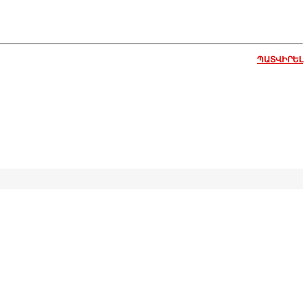
ՊԱՏՎԻՐԵԼ