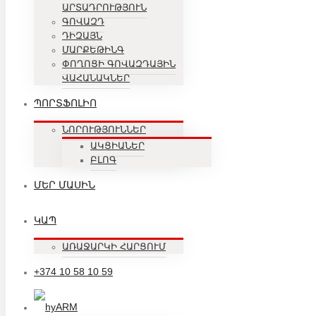
ԱՐՏԱԴՐՈՒԹՅՈՒՆ
ԳՈՎԱԶԴ
ԴԻԶԱՅՆ
ՄԱՐՔԵԹԻՆԳ
ՓՈՂՈՑԻ ԳՈՎԱԶԴԱՅԻՆ
ՎԱՀԱՆԱԿՆԵՐ
ՊՈՐՏՖՈԼԻՈ
ՆՈՐՈՒԹՅՈՒՆՆԵՐ
ԱԿՑԻԱՆԵՐ
ԲԼՈԳ
ՄԵՐ ՄԱՍԻՆ
ԿԱՊ
ԱՌԱՋԱՐԿԻ ՀԱՐՑՈՒՄ
+374 10 58 10 59
ARM