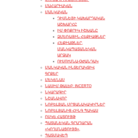
ՄԱՀԱՐԻԱԿԱՆ
ՄԱՆԿԱԿԱՆ
ԴԻՍՆԵՅԻ ԿԱԽԱՐԴԱԿԱՆ
ԱՇԽԱՐՀԸ
ԻՄ ՓՈՔՐԻԿ ԻՇԽԱՆԸ
ՁՄԵՌԱՅԻՆ ՀԵՔԻԱԹՆԵՐ
ՀԵՔԻԱԹՆԵՐ,
ՄԱՆԿԱՊԱՏԱՆԵԿԱՆ
ԱՐՁԱԿ
ՈՒՍՈՒՄՆԱ-ՕԺԱՆԴԱԿ
ՄԱՆԿԱԿԱՆ ԻՆՏԵՐԱԿՏԻՎ
ԳՐՔԵՐ
ՄԵԿԵՆԱՍ
ՆԱՍԻՄ ԹԱԼԵԲ: INCERTO
ՆԿԱՐԱԳԻՐ
ՆՇԱՆԱՎՈՐ
ՆՈԲԵԼՅԱՆ ՄՐՑԱՆԱԿԱԿԻՐՆԵՐ
ՆՈԲԵԼՅԱՆԻՑ ՀԻՆԳ ՊԱԿԱՍ
ՈՍԿԵ ՀԱՏՈՒՅԹ
ՊԱՏԱՆԵԿԱՆ ԳՐԱԴԱՐԱՆ
«ԿՈՂՄՆԱՑՈՒՅՑ»,
ՊԱՏՄԱՎԵՊ