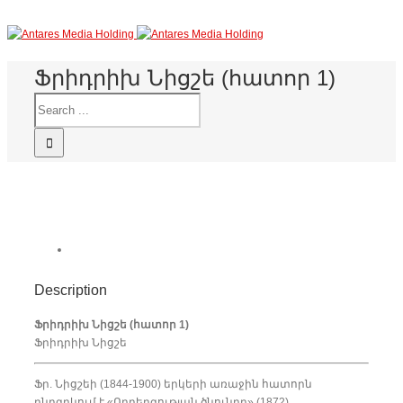
Ֆրիդրիխ Նիցշե (հատոր 1)
Description
Ֆրիդրիխ Նիցշե (հատոր 1)
Ֆրիդրիխ Նիցշե
Ֆր. Նիցշեի (1844-1900) երկերի առաջին հատորն
ընդգրկում է «Ողբերգության ծնունդը» (1872),