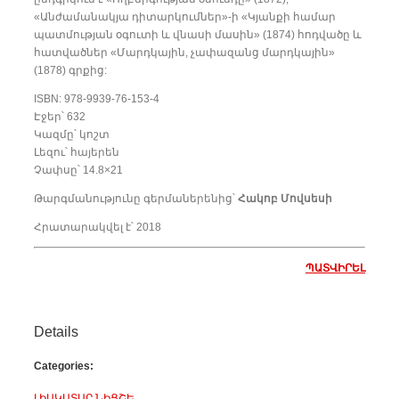
«Անժամանակյա դիտարկումներ»-ի «Կյանքի համար
պատմության օգուտի և վնասի մասին» (1874) հոդվածը և
հատվածներ «Մարդկային, չափազանց մարդկային»
(1878) գրքից:
ISBN: 978-9939-76-153-4
Էջեր՝ 632
Կազմը՝ կոշտ
Լեզու՝ հայերեն
Չափսը՝ 14.8×21
Թարգմանությունը գերմաներենից՝
Հակոբ Մովսեսի
Հրատարակվել է՝ 2018
ՊԱՏՎԻՐԵԼ
Details
Categories:
ԼԻԱԿԱՏԱՐ ՆԻՑՇԵ