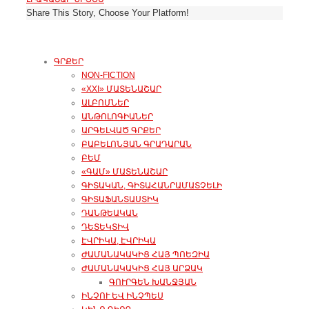
Share This Story, Choose Your Platform!
ԳՐՔԵՐ
NON-FICTION
«XXI» ՄԱՏԵՆԱՇԱՐ
ԱԼԲՈՄՆԵՐ
ԱՆԹՈԼՈԳԻԱՆԵՐ
ԱՐԳԵԼՎԱԾ ԳՐՔԵՐ
ԲԱԲԵԼՈՆՅԱՆ ԳՐԱԴԱՐԱՆ
ԲԵՄ
«ԳԱՄ» ՄԱՏԵՆԱՇԱՐ
ԳԻՏԱԿԱՆ, ԳԻՏԱՀԱՆՐԱՄԱՏՉԵԼԻ
ԳԻՏԱՖԱՆՏԱՍՏԻԿ
ԴԱՆԹԵԱԿԱՆ
ԴԵՏԵԿՏԻՎ
ԷՎՐԻԿԱ, ԷՎՐԻԿԱ
ԺԱՄԱՆԱԿԱԿԻՑ ՀԱՅ ՊՈԵԶԻԱ
ԺԱՄԱՆԱԿԱԿԻՑ ՀԱՅ ԱՐՁԱԿ
ԳՈՒՐԳԵՆ ԽԱՆՋՅԱՆ
ԻՆՉՈՒ ԵՎ ԻՆՉՊԵՍ