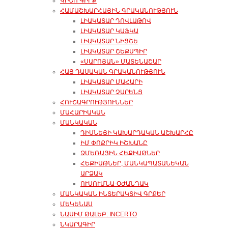
ԿԻՆՈ ԳԻՐՔ
ՀԱՄԱՇԽԱՐՀԱՅԻՆ ԳՐԱԿԱՆՈՒԹՅՈՒՆ
ԼԻԱԿԱՏԱՐ ԴՈՎԼԱԹՈՎ
ԼԻԱԿԱՏԱՐ ԿԱՖԿԱ
ԼԻԱԿԱՏԱՐ ՆԻՑՇԵ
ԼԻԱԿԱՏԱՐ ՇԵՔՍՊԻՐ
«ՍԱՐՈՅԱՆ» ՄԱՏԵՆԱՇԱՐ
ՀԱՅ ԴԱՍԱԿԱՆ ԳՐԱԿԱՆՈՒԹՅՈՒՆ
ԼԻԱԿԱՏԱՐ ՄԱՀԱՐԻ
ԼԻԱԿԱՏԱՐ ՉԱՐԵՆՑ
ՀՈՒՇԱԳՐՈՒԹՅՈՒՆՆԵՐ
ՄԱՀԱՐԻԱԿԱՆ
ՄԱՆԿԱԿԱՆ
ԴԻՍՆԵՅԻ ԿԱԽԱՐԴԱԿԱՆ ԱՇԽԱՐՀԸ
ԻՄ ՓՈՔՐԻԿ ԻՇԽԱՆԸ
ՁՄԵՌԱՅԻՆ ՀԵՔԻԱԹՆԵՐ
ՀԵՔԻԱԹՆԵՐ, ՄԱՆԿԱՊԱՏԱՆԵԿԱՆ
ԱՐՁԱԿ
ՈՒՍՈՒՄՆԱ-ՕԺԱՆԴԱԿ
ՄԱՆԿԱԿԱՆ ԻՆՏԵՐԱԿՏԻՎ ԳՐՔԵՐ
ՄԵԿԵՆԱՍ
ՆԱՍԻՄ ԹԱԼԵԲ: INCERTO
ՆԿԱՐԱԳԻՐ