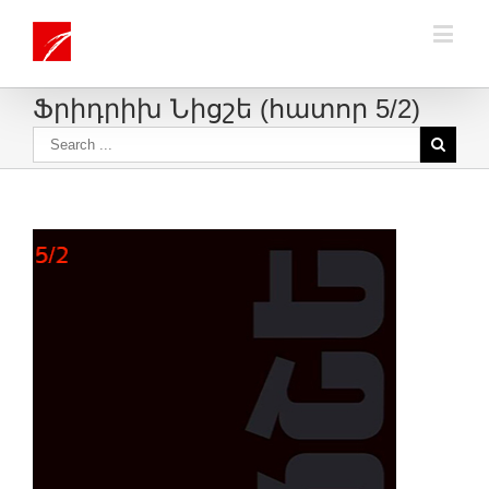
Ֆրիդրիխ Նիցշե (հատոր 5/2)