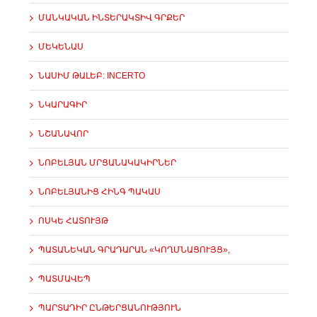
ՄԱՆԿԱԿԱՆ ԻՆՏԵՐԱԿՏԻՎ ԳՐՔԵՐ
ՄԵԿԵՆԱՍ
ՆԱՍԻՄ ԹԱԼԵԲ: INCERTO
ՆԿԱՐԱԳԻՐ
ՆՇԱՆԱՎՈՐ
ՆՈԲԵԼՅԱՆ ՄՐՑԱՆԱԿԱԿԻՐՆԵՐ
ՆՈԲԵԼՅԱՆԻՑ ՀԻՆԳ ՊԱԿԱՍ
ՈՍԿԵ ՀԱՏՈՒՅԹ
ՊԱՏԱՆԵԿԱՆ ԳՐԱԴԱՐԱՆ «ԿՈՂՄՆԱՑՈՒՅՑ»,
ՊԱՏՄԱՎԵՊ
ՊԱՐՏԱԴԻՐ ԸՆԹԵՐՑԱՆՈՒԹՅՈՒՆ