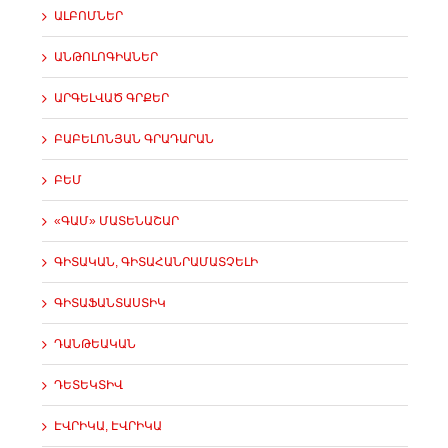
ԱԼԲՈՄՆԵՐ
ԱՆԹՈԼՈԳԻԱՆԵՐ
ԱՐԳԵԼՎԱԾ ԳՐՔԵՐ
ԲԱԲԵԼՈՆՅԱՆ ԳՐԱԴԱՐԱՆ
ԲԵՄ
«ԳԱՄ» ՄԱՏԵՆԱՇԱՐ
ԳԻՏԱԿԱՆ, ԳԻՏԱՀԱՆՐԱՄԱՏՉԵԼԻ
ԳԻՏԱՖԱՆՏԱՍՏԻԿ
ԴԱՆԹԵԱԿԱՆ
ԴԵՏԵԿՏԻՎ
ԷՎՐԻԿԱ, ԷՎՐԻԿԱ