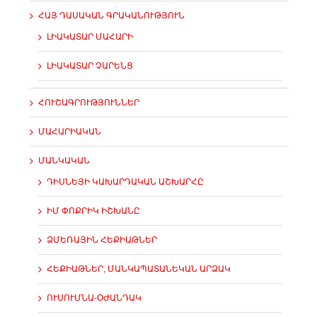
ՀԱՅ ԴԱՍԱԿԱՆ ԳՐԱԿԱՆՈՒԹՅՈՒՆ
ԼԻԱԿԱՏԱՐ ՄԱՀԱՐԻ
ԼԻԱԿԱՏԱՐ ՉԱՐԵՆՑ
ՀՈՒՇԱԳՐՈՒԹՅՈՒՆՆԵՐ
ՄԱՀԱՐԻԱԿԱՆ
ՄԱՆԿԱԿԱՆ
ԴԻՍՆԵՅԻ ԿԱԽԱՐԴԱԿԱՆ ԱՇԽԱՐՀԸ
ԻՄ ՓՈՔՐԻԿ ԻՇԽԱՆԸ
ՁՄԵՌԱՅԻՆ ՀԵՔԻԱԹՆԵՐ
ՀԵՔԻԱԹՆԵՐ, ՄԱՆԿԱՊԱՏԱՆԵԿԱՆ ԱՐՁԱԿ
ՈՒՍՈՒՄՆԱ-ՕԺԱՆԴԱԿ