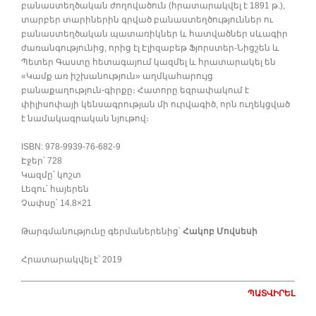
բանաստեղծական ժողովածուն (հրատարակվել է 1891 թ.),
տարբեր տարիներին գրված բանաստեղծություններ ու
բանաստեղծական պատառիկներ և հատվածներ սևագիր
ժառանգությունից, որից էլ Էլիզաբեթ Ֆյորստեր-Նիցշեն և
Պետեր Գաստը հետագայում կազմել և հրատարակել են
«Կամք առ իշխանություն» աղմկահարույց
բանաքաղություն-գիրքը։ Հատորը եզրափակում է
փիլիսոփայի կենսագրության մի ուրվագիծ, որն ուղեկցված
է նամակագրական նյութով։
ISBN: 978-9939-76-682-9
Էջեր՝ 728
Կազմը՝ կոշտ
Լեզու՝ հայերեն
Չափսը՝ 14.8×21
Թարգմանությունը գերմաներենից՝
Հակոբ Մովսեսի
Հրատարակվել է՝ 2019
ՊԱՏՎԻՐԵԼ