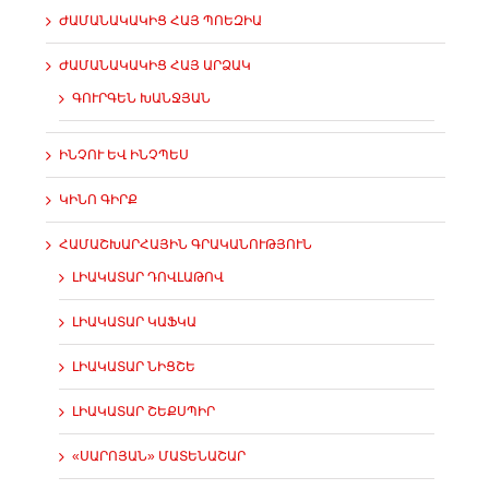
ԺԱՄԱՆԱԿԱԿԻՑ ՀԱՅ ՊՈԵԶԻԱ
ԺԱՄԱՆԱԿԱԿԻՑ ՀԱՅ ԱՐՁԱԿ
ԳՈՒՐԳԵՆ ԽԱՆՋՅԱՆ
ԻՆՉՈՒ ԵՎ ԻՆՉՊԵՍ
ԿԻՆՈ ԳԻՐՔ
ՀԱՄԱՇԽԱՐՀԱՅԻՆ ԳՐԱԿԱՆՈՒԹՅՈՒՆ
ԼԻԱԿԱՏԱՐ ԴՈՎԼԱԹՈՎ
ԼԻԱԿԱՏԱՐ ԿԱՖԿԱ
ԼԻԱԿԱՏԱՐ ՆԻՑՇԵ
ԼԻԱԿԱՏԱՐ ՇԵՔՍՊԻՐ
«ՍԱՐՈՅԱՆ» ՄԱՏԵՆԱՇԱՐ