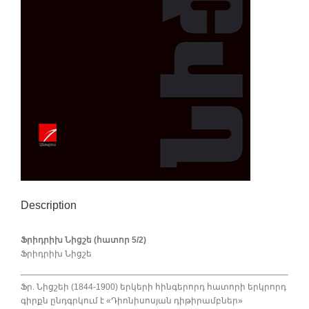
Description
Ֆրիդրիխ Նիցշե (հատոր 5/2)
Ֆրիդրիխ Նիցշե
Ֆր. Նիցշեի (1844-1900) երկերի հինգերորդ հատորի երկրորդ
գիրքն ընդգրկում է «Դիոնիսոսյան դիթիրամբներ»