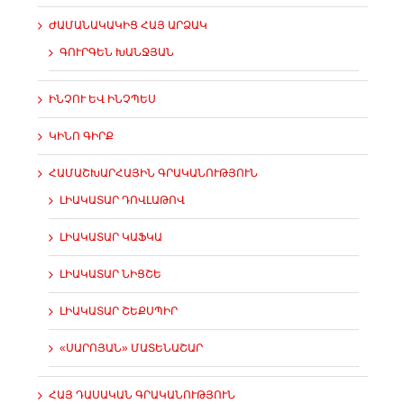
ԺԱՄԱՆԱԿԱԿԻՑ ՀԱՅ ԱՐՁԱԿ
ԳՈՒՐԳԵՆ ԽԱՆՋՅԱՆ
ԻՆՉՈՒ ԵՎ ԻՆՉՊԵՍ
ԿԻՆՈ ԳԻՐՔ
ՀԱՄԱՇԽԱՐՀԱՅԻՆ ԳՐԱԿԱՆՈՒԹՅՈՒՆ
ԼԻԱԿԱՏԱՐ ԴՈՎԼԱԹՈՎ
ԼԻԱԿԱՏԱՐ ԿԱՖԿԱ
ԼԻԱԿԱՏԱՐ ՆԻՑՇԵ
ԼԻԱԿԱՏԱՐ ՇԵՔՍՊԻՐ
«ՍԱՐՈՅԱՆ» ՄԱՏԵՆԱՇԱՐ
ՀԱՅ ԴԱՍԱԿԱՆ ԳՐԱԿԱՆՈՒԹՅՈՒՆ