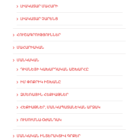
ԼԻԱԿԱՏԱՐ ՄԱՀԱՐԻ
ԼԻԱԿԱՏԱՐ ՉԱՐԵՆՑ
ՀՈՒՇԱԳՐՈՒԹՅՈՒՆՆԵՐ
ՄԱՀԱՐԻԱԿԱՆ
ՄԱՆԿԱԿԱՆ
ԴԻՍՆԵՅԻ ԿԱԽԱՐԴԱԿԱՆ ԱՇԽԱՐՀԸ
ԻՄ ՓՈՔՐԻԿ ԻՇԽԱՆԸ
ՁՄԵՌԱՅԻՆ ՀԵՔԻԱԹՆԵՐ
ՀԵՔԻԱԹՆԵՐ, ՄԱՆԿԱՊԱՏԱՆԵԿԱՆ ԱՐՁԱԿ
ՈՒՍՈՒՄՆԱ-ՕԺԱՆԴԱԿ
ՄԱՆԿԱԿԱՆ ԻՆՏԵՐԱԿՏԻՎ ԳՐՔԵՐ