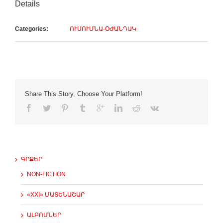
Details
Categories:
ՈՒՍՈՒՄՆԱ-ՕԺԱՆԴԱԿ
Share This Story, Choose Your Platform!
ԳՐՔԵՐ
NON-FICTION
«XXI» ՄԱՏԵՆԱՇԱՐ
ԱԼԲՈՄՆԵՐ