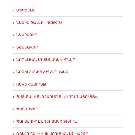
ՄԵԿԵՆԱՍ
ՆԱՍԻՄ ԹԱԼԵԲ: INCERTO
ՆԿԱՐԱԳԻՐ
ՆՇԱՆԱՎՈՐ
ՆՈԲԵԼՅԱՆ ՄՐՑԱՆԱԿԱԿԻՐՆԵՐ
ՆՈԲԵԼՅԱՆԻՑ ՀԻՆԳ ՊԱԿԱՍ
ՈՍԿԵ ՀԱՏՈՒՅԹ
ՊԱՏԱՆԵԿԱՆ ԳՐԱԴԱՐԱՆ «ԿՈՂՄՆԱՑՈՒՅՑ»,
ՊԱՏՄԱՎԵՊ
ՊԱՐՏԱԴԻՐ ԸՆԹԵՐՑԱՆՈՒԹՅՈՒՆ
ՌՈԱԼԴ ԴԱԼԻ ԿԱԽԱՐԴԱԿԱՆ ԱՇԽԱՐՀԸ