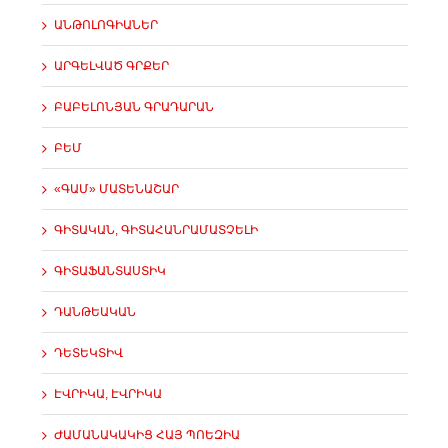
ԱՆԹՈԼՈԳԻԱՆԵՐ
ԱՐԳԵԼՎԱԾ ԳՐՔԵՐ
ԲԱԲԵԼՈՆՅԱՆ ԳՐԱԴԱՐԱՆ
ԲԵՄ
«ԳԱՄ» ՄԱՏԵՆԱՇԱՐ
ԳԻՏԱԿԱՆ, ԳԻՏԱՀԱՆՐԱՄԱՏՉԵԼԻ
ԳԻՏԱՖԱՆՏԱՍՏԻԿ
ԴԱՆԹԵԱԿԱՆ
ԴԵՏԵԿՏԻՎ
ԷՎՐԻԿԱ, ԷՎՐԻԿԱ
ԺԱՄԱՆԱԿԱԿԻՑ ՀԱՅ ՊՈԵԶԻԱ