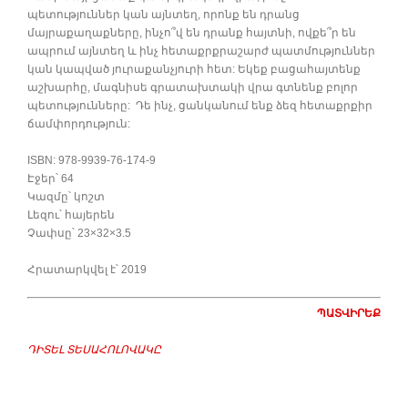
պետություններ կան այնտեղ, որոնք են դրանց
մայրաքաղաքները, ինչո՞վ են դրանք հայտնի, ովքե՞ր են
ապրում այնտեղ և ինչ հետաքրքրաշարժ պատմություններ
կան կապված յուրաքանչյուրի հետ: Եկեք բացահայտենք
աշխարհը, մագնիսե գրատախտակի վրա գտնենք բոլոր
պետությունները: Դե ինչ, ցանկանում ենք ձեզ հետաքրքիր
ճամփորդություն:
ISBN: 978-9939-76-174-9
Էջեր՝ 64
Կազմը՝ կոշտ
Լեզու՝ հայերեն
Չափսը՝ 23×32×3.5
Հրատարկվել է՝ 2019
ՊԱՏՎԻՐԵՔ
ԴԻՏԵԼ ՏԵՍԱՀՈԼՈՎԱԿԸ