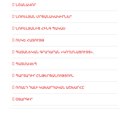
ՆՇԱՆԱՎՈՐ
ՆՈԲԵԼՅԱՆ ՄՐՑԱՆԱԿԱԿԻՐՆԵՐ
ՆՈԲԵԼՅԱՆԻՑ ՀԻՆԳ ՊԱԿԱՍ
ՈՍԿԵ ՀԱՏՈՒՅԹ
ՊԱՏԱՆԵԿԱՆ ԳՐԱԴԱՐԱՆ «ԿՈՂՄՆԱՑՈՒՅՑ»,
ՊԱՏՄԱՎԵՊ
ՊԱՐՏԱԴԻՐ ԸՆԹԵՐՑԱՆՈՒԹՅՈՒՆ
ՌՈԱԼԴ ԴԱԼԻ ԿԱԽԱՐԴԱԿԱՆ ԱՇԽԱՐՀԸ
ՕՏԱՐԳԻՐ