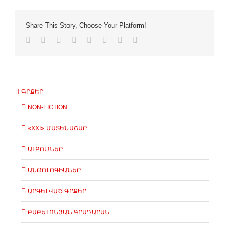
Share This Story, Choose Your Platform!
ԳՐՔԵՐ
NON-FICTION
«XXI» ՄԱՏԵՆԱՇԱՐ
ԱԼԲՈՄՆԵՐ
ԱՆԹՈԼՈԳԻԱՆԵՐ
ԱՐԳԵԼՎԱԾ ԳՐՔԵՐ
ԲԱԲԵԼՈՆՅԱՆ ԳՐԱԴԱՐԱՆ