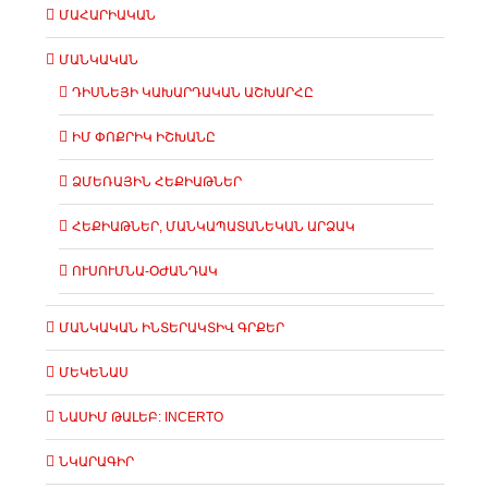
ՄԱՀԱՐԻԱԿԱՆ
ՄԱՆԿԱԿԱՆ
ԴԻՍՆԵՅԻ ԿԱԽԱՐԴԱԿԱՆ ԱՇԽԱՐՀԸ
ԻՄ ՓՈՔՐԻԿ ԻՇԽԱՆԸ
ՁՄԵՌԱՅԻՆ ՀԵՔԻԱԹՆԵՐ
ՀԵՔԻԱԹՆԵՐ, ՄԱՆԿԱՊԱՏԱՆԵԿԱՆ ԱՐՁԱԿ
ՈՒՍՈՒՄՆԱ-ՕԺԱՆԴԱԿ
ՄԱՆԿԱԿԱՆ ԻՆՏԵՐԱԿՏԻՎ ԳՐՔԵՐ
ՄԵԿԵՆԱՍ
ՆԱՍԻՄ ԹԱԼԵԲ: INCERTO
ՆԿԱՐԱԳԻՐ