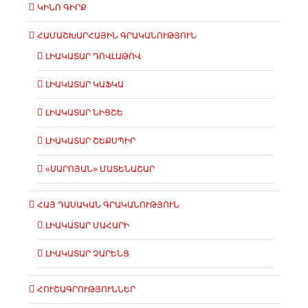
ԿԻՆՈ ԳԻՐՔ
ՀԱՄԱՇԽԱՐՀԱՅԻՆ ԳՐԱԿԱՆՈՒԹՅՈՒՆ
ԼԻԱԿԱՏԱՐ ԴՈՎԼԱԹՈՎ
ԼԻԱԿԱՏԱՐ ԿԱՖԿԱ
ԼԻԱԿԱՏԱՐ ՆԻՑՇԵ
ԼԻԱԿԱՏԱՐ ՇԵՔՍՊԻՐ
«ՍԱՐՈՅԱՆ» ՄԱՏԵՆԱՇԱՐ
ՀԱՅ ԴԱՍԱԿԱՆ ԳՐԱԿԱՆՈՒԹՅՈՒՆ
ԼԻԱԿԱՏԱՐ ՄԱՀԱՐԻ
ԼԻԱԿԱՏԱՐ ՉԱՐԵՆՑ
ՀՈՒՇԱԳՐՈՒԹՅՈՒՆՆԵՐ