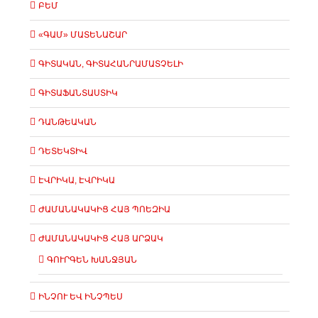
ԲԵՄ
«ԳԱՄ» ՄԱՏԵՆԱՇԱՐ
ԳԻՏԱԿԱՆ, ԳԻՏԱՀԱՆՐԱՄԱՏՉԵԼԻ
ԳԻՏԱՖԱՆՏԱՍՏԻԿ
ԴԱՆԹԵԱԿԱՆ
ԴԵՏԵԿՏԻՎ
ԷՎՐԻԿԱ, ԷՎՐԻԿԱ
ԺԱՄԱՆԱԿԱԿԻՑ ՀԱՅ ՊՈԵԶԻԱ
ԺԱՄԱՆԱԿԱԿԻՑ ՀԱՅ ԱՐՁԱԿ
ԳՈՒՐԳԵՆ ԽԱՆՋՅԱՆ
ԻՆՉՈՒ ԵՎ ԻՆՉՊԵՍ