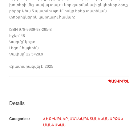
խոտերի մեջ թավալ տալ ու նոր զարմանալի ընկերներ ձեռք
բերել: Ահա 5 պատմություն՝ իսկը երեք տարեկան
փոքրիկներին կարդալու համար:
ISBN 978-9939-98-295-3
Էջեր՝ 48
Կազմը՝ կոշտ
Լեզու՝ հայերեն
Չափսը՝ 22.5×28.9
Հրատարակվել է՝ 2025
ՊԱՏՎԻՐԵԼ
Details
Categories:
ՀԵՔԻԱԹՆԵՐ, ՄԱՆԿԱՊԱՏԱՆԵԿԱՆ ԱՐՁԱԿ
ՄԱՆԿԱԿԱՆ