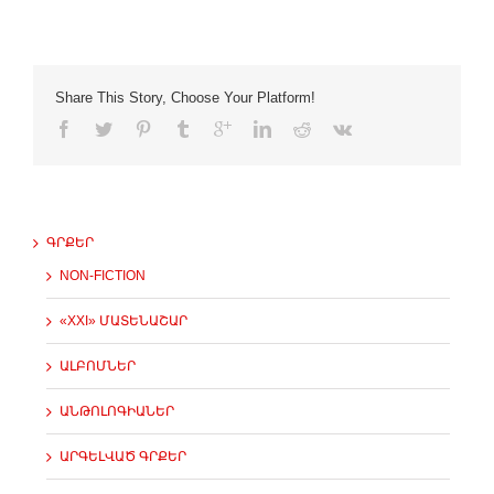
Share This Story, Choose Your Platform!
ԳՐՔԵՐ
NON-FICTION
«XXI» ՄԱՏԵՆԱՇԱՐ
ԱԼԲՈՄՆԵՐ
ԱՆԹՈԼՈԳԻԱՆԵՐ
ԱՐԳԵԼՎԱԾ ԳՐՔԵՐ