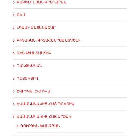
ԲԱԲԵԼՈՆՅԱՆ ԳՐԱԴԱՐԱՆ
ԲԵՄ
«ԳԱՄ» ՄԱՏԵՆԱՇԱՐ
ԳԻՏԱԿԱՆ, ԳԻՏԱՀԱՆՐԱՄԱՏՉԵԼԻ
ԳԻՏԱՖԱՆՏԱՍՏԻԿ
ԴԱՆԹԵԱԿԱՆ
ԴԵՏԵԿՏԻՎ
ԷՎՐԻԿԱ, ԷՎՐԻԿԱ
ԺԱՄԱՆԱԿԱԿԻՑ ՀԱՅ ՊՈԵԶԻԱ
ԺԱՄԱՆԱԿԱԿԻՑ ՀԱՅ ԱՐՁԱԿ
ԳՈՒՐԳԵՆ ԽԱՆՋՅԱՆ