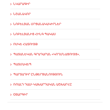
ՆԿԱՐԱԳԻՐ
ՆՇԱՆԱՎՈՐ
ՆՈԲԵԼՅԱՆ ՄՐՑԱՆԱԿԱԿԻՐՆԵՐ
ՆՈԲԵԼՅԱՆԻՑ ՀԻՆԳ ՊԱԿԱՍ
ՈՍԿԵ ՀԱՏՈՒՅԹ
ՊԱՏԱՆԵԿԱՆ ԳՐԱԴԱՐԱՆ «ԿՈՂՄՆԱՑՈՒՅՑ»,
ՊԱՏՄԱՎԵՊ
ՊԱՐՏԱԴԻՐ ԸՆԹԵՐՑԱՆՈՒԹՅՈՒՆ
ՌՈԱԼԴ ԴԱԼԻ ԿԱԽԱՐԴԱԿԱՆ ԱՇԽԱՐՀԸ
ՕՏԱՐԳԻՐ