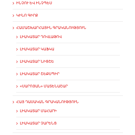
ԻՆՉՈՒ ԵՎ ԻՆՉՊԵՍ
ԿԻՆՈ ԳԻՐՔ
ՀԱՄԱՇԽԱՐՀԱՅԻՆ ԳՐԱԿԱՆՈՒԹՅՈՒՆ
ԼԻԱԿԱՏԱՐ ԴՈՎԼԱԹՈՎ
ԼԻԱԿԱՏԱՐ ԿԱՖԿԱ
ԼԻԱԿԱՏԱՐ ՆԻՑՇԵ
ԼԻԱԿԱՏԱՐ ՇԵՔՍՊԻՐ
«ՍԱՐՈՅԱՆ» ՄԱՏԵՆԱՇԱՐ
ՀԱՅ ԴԱՍԱԿԱՆ ԳՐԱԿԱՆՈՒԹՅՈՒՆ
ԼԻԱԿԱՏԱՐ ՄԱՀԱՐԻ
ԼԻԱԿԱՏԱՐ ՉԱՐԵՆՑ