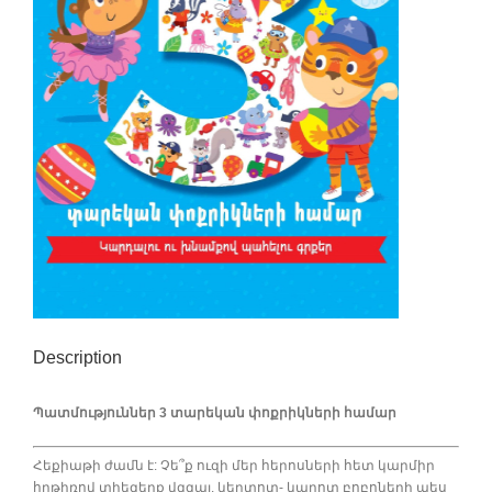
Description
Պատմություններ 3 տարեկան փոքրիկների համար
Հեքիաթի ժամն է: Չե՞ք ուզի մեր հերոսների հետ կարմիր
հրթիռով տիեզերք վզզալ, կեղտոտ- կպրոտ բոբոների պես