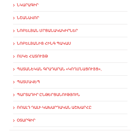
ՆԿԱՐԱԳԻՐ
ՆՇԱՆԱՎՈՐ
ՆՈԲԵԼՅԱՆ ՄՐՑԱՆԱԿԱԿԻՐՆԵՐ
ՆՈԲԵԼՅԱՆԻՑ ՀԻՆԳ ՊԱԿԱՍ
ՈՍԿԵ ՀԱՏՈՒՅԹ
ՊԱՏԱՆԵԿԱՆ ԳՐԱԴԱՐԱՆ «ԿՈՂՄՆԱՑՈՒՅՑ»,
ՊԱՏՄԱՎԵՊ
ՊԱՐՏԱԴԻՐ ԸՆԹԵՐՑԱՆՈՒԹՅՈՒՆ
ՌՈԱԼԴ ԴԱԼԻ ԿԱԽԱՐԴԱԿԱՆ ԱՇԽԱՐՀԸ
ՕՏԱՐԳԻՐ