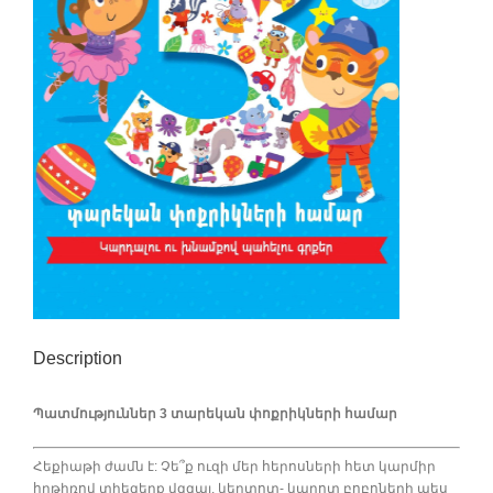
Description
Պատմություններ 3 տարեկան փոքրիկների համար
Հեքիաթի ժամն է: Չե՞ք ուզի մեր հերոսների հետ կարմիր
հրթիռով տիեզերք վզզալ, կեղտոտ- կպրոտ բոբոների պես