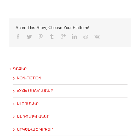
Share This Story, Choose Your Platform!
ԳՐՔԵՐ
NON-FICTION
«XXI» ՄԱՏԵՆԱՇԱՐ
ԱԼԲՈՄՆԵՐ
ԱՆԹՈԼՈԳԻԱՆԵՐ
ԱՐԳԵԼՎԱԾ ԳՐՔԵՐ