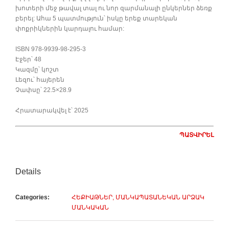
խոտերի մեջ թավալ տալ ու նոր զարմանալի ընկերներ ձեռք
բերել: Ահա 5 պատմություն՝ իսկը երեք տարեկան
փոքրիկներին կարդալու համար:
ISBN 978-9939-98-295-3
Էջեր՝ 48
Կազմը՝ կոշտ
Լեզու՝ հայերեն
Չափսը՝ 22.5×28.9
Հրատարակվել է՝ 2025
ՊԱՏՎԻՐԵԼ
Details
Categories:
ՀԵՔԻԱԹՆԵՐ, ՄԱՆԿԱՊԱՏԱՆԵԿԱՆ ԱՐՁԱԿ
ՄԱՆԿԱԿԱՆ