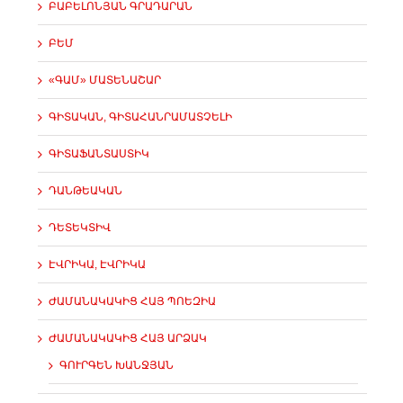
ԲԱԲԵԼՈՆՅԱՆ ԳՐԱԴԱՐԱՆ
ԲԵՄ
«ԳԱՄ» ՄԱՏԵՆԱՇԱՐ
ԳԻՏԱԿԱՆ, ԳԻՏԱՀԱՆՐԱՄԱՏՉԵԼԻ
ԳԻՏԱՖԱՆՏԱՍՏԻԿ
ԴԱՆԹԵԱԿԱՆ
ԴԵՏԵԿՏԻՎ
ԷՎՐԻԿԱ, ԷՎՐԻԿԱ
ԺԱՄԱՆԱԿԱԿԻՑ ՀԱՅ ՊՈԵԶԻԱ
ԺԱՄԱՆԱԿԱԿԻՑ ՀԱՅ ԱՐՁԱԿ
ԳՈՒՐԳԵՆ ԽԱՆՋՅԱՆ