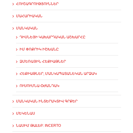
ՀՈՒՇԱԳՐՈՒԹՅՈՒՆՆԵՐ
ՄԱՀԱՐԻԱԿԱՆ
ՄԱՆԿԱԿԱՆ
ԴԻՍՆԵՅԻ ԿԱԽԱՐԴԱԿԱՆ ԱՇԽԱՐՀԸ
ԻՄ ՓՈՔՐԻԿ ԻՇԽԱՆԸ
ՁՄԵՌԱՅԻՆ ՀԵՔԻԱԹՆԵՐ
ՀԵՔԻԱԹՆԵՐ, ՄԱՆԿԱՊԱՏԱՆԵԿԱՆ ԱՐՁԱԿ
ՈՒՍՈՒՄՆԱ-ՕԺԱՆԴԱԿ
ՄԱՆԿԱԿԱՆ ԻՆՏԵՐԱԿՏԻՎ ԳՐՔԵՐ
ՄԵԿԵՆԱՍ
ՆԱՍԻՄ ԹԱԼԵԲ: INCERTO