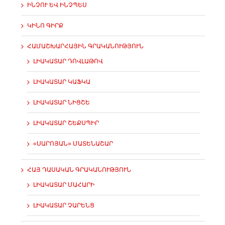
ԻՆՉՈՒ ԵՎ ԻՆՉՊԵՍ
ԿԻՆՈ ԳԻՐՔ
ՀԱՄԱՇԽԱՐՀԱՅԻՆ ԳՐԱԿԱՆՈՒԹՅՈՒՆ
ԼԻԱԿԱՏԱՐ ԴՈՎԼԱԹՈՎ
ԼԻԱԿԱՏԱՐ ԿԱՖԿԱ
ԼԻԱԿԱՏԱՐ ՆԻՑՇԵ
ԼԻԱԿԱՏԱՐ ՇԵՔՍՊԻՐ
«ՍԱՐՈՅԱՆ» ՄԱՏԵՆԱՇԱՐ
ՀԱՅ ԴԱՍԱԿԱՆ ԳՐԱԿԱՆՈՒԹՅՈՒՆ
ԼԻԱԿԱՏԱՐ ՄԱՀԱՐԻ
ԼԻԱԿԱՏԱՐ ՉԱՐԵՆՑ